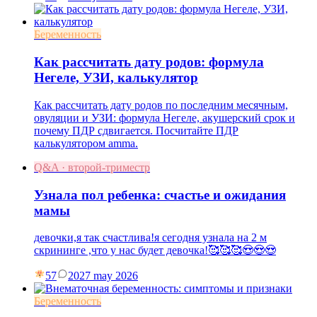
Беременность
Как рассчитать дату родов: формула
Негеле, УЗИ, калькулятор
Как рассчитать дату родов по последним месячным,
овуляции и УЗИ: формула Негеле, акушерский срок и
почему ПДР сдвигается. Посчитайте ПДР
калькулятором amma.
Q&A · второй-триместр
Узнала пол ребенка: счастье и ожидания
мамы
девочки,я так счастлива!я сегодня узнала на 2 м
скрининге ,что у нас будет девочка!🥰🥰🥰😍😍😍
57
20
27 may 2026
Беременность