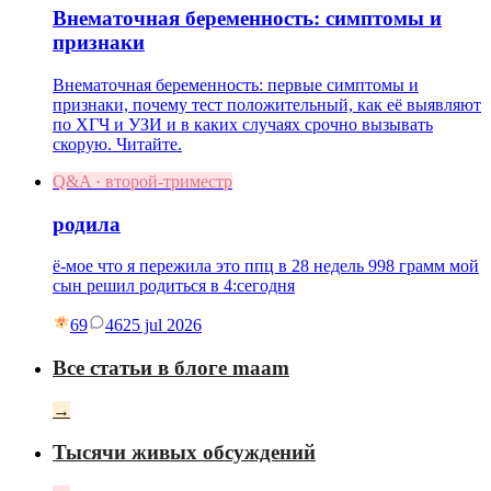
Внематочная беременность: симптомы и
признаки
Внематочная беременность: первые симптомы и
признаки, почему тест положительный, как её выявляют
по ХГЧ и УЗИ и в каких случаях срочно вызывать
скорую. Читайте.
Q&A · второй-триместр
родила
ё-мое что я пережила это ппц в 28 недель 998 грамм мой
сын решил родиться в 4:сегодня
69
46
25 jul 2026
Все статьи в блоге maam
→
Тысячи живых обсуждений