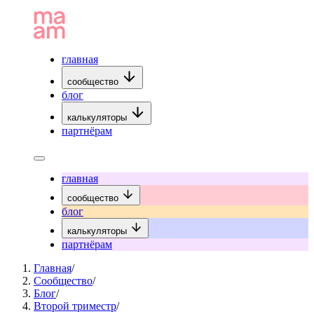
главная
сообщество
блог
калькуляторы
партнёрам
главная
сообщество
блог
калькуляторы
партнёрам
Главная
/
Сообщество
/
Блог
/
Второй триместр
/