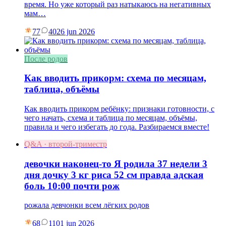
время. Но уже который раз натыкаюсь на негативных
мам…
77
40
26 jun 2026
После родов
Как вводить прикорм: схема по месяцам,
таблица, объёмы
Как вводить прикорм ребёнку: признаки готовности, с
чего начать, схема и таблица по месяцам, объёмы,
правила и чего избегать до года. Разбираемся вместе!
Q&A · второй-триместр
девочки наконец-то Я родила 37 недели 3
дня дочку 3 кг риса 52 см правда адская
боль 10:00 почти рож
рожала девчонки всем лёгких родов
68
11
01 jun 2026