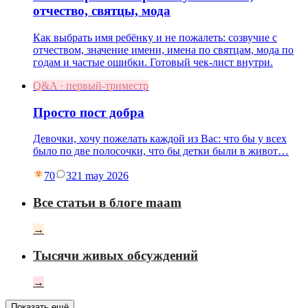
отчество, святцы, мода
Как выбрать имя ребёнку и не пожалеть: созвучие с
отчеством, значение имени, имена по святцам, мода по
годам и частые ошибки. Готовый чек-лист внутри.
Q&A · первый-триместр
Просто пост добра
Девочки, хочу пожелать каждой из Вас: что бы у всех
было по две полосочки, что бы детки были в живот…
70
3
21 may 2026
Все статьи в блоге maam
→
Тысячи живых обсуждений
→
Показать ещё