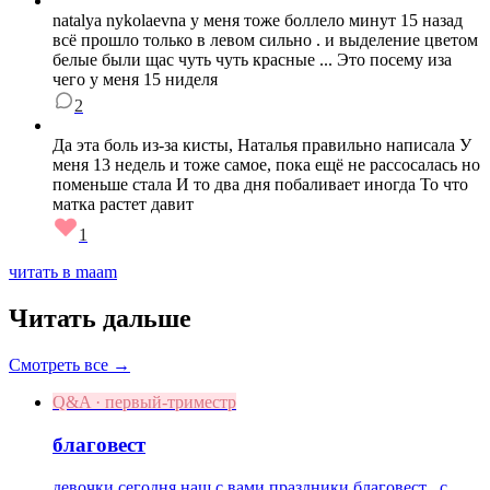
natalya nykolaevna у меня тоже боллело минут 15 назад
всё прошло только в левом сильно . и выделение цветом
белые были щас чуть чуть красные ... Это посему иза
чего у меня 15 ниделя
2
Да эта боль из-за кисты, Наталья правильно написала У
меня 13 недель и тоже самое, пока ещё не рассосалась но
поменьше стала И то два дня побаливает иногда То что
матка растет давит
1
читать в maam
Читать дальше
Смотреть все →
Q&A · первый-триместр
благовест
девочки сегодня наш с вами праздники благовест ..с