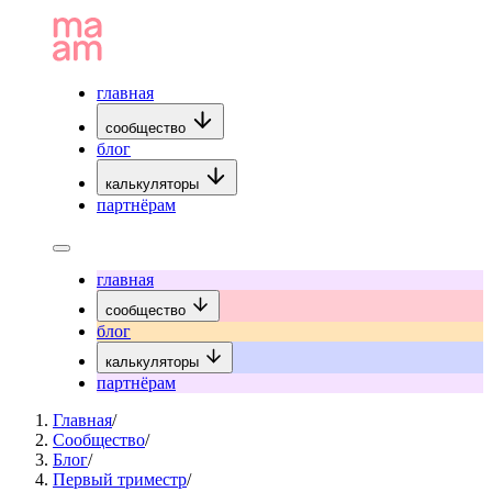
главная
сообщество
блог
калькуляторы
партнёрам
главная
сообщество
блог
калькуляторы
партнёрам
Главная
/
Сообщество
/
Блог
/
Первый триместр
/