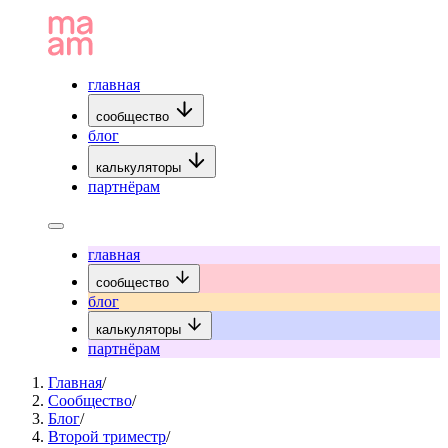
главная
сообщество
блог
калькуляторы
партнёрам
главная
сообщество
блог
калькуляторы
партнёрам
Главная
/
Сообщество
/
Блог
/
Второй триместр
/