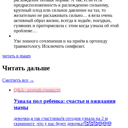
предрасположенность к расхождению сильному,
крупный плод или сильное давление на таз, то
желательно не расхаживать сильно… я вела очень
активный образ жизни, всегда в ходьбе, поездках,
гуляниях и притормозила с этим когда узнала об этой
проблеме…
Узи лонного сочленения и на приём к ортопеду
травматологу. Исключить симфизит.
читать в maam
Читать дальше
Смотреть все →
Q&A · второй-триместр
Узнала пол ребенка: счастье и ожидания
мамы
девочки,я так счастлива!я сегодня узнала на 2 м
скрининге ,что у нас будет девочка!🥰🥰🥰😍😍😍