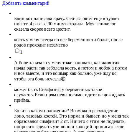
Добавить комментарий
Блин вот написала врачу. Сейчас тянет еще в туалет
писатт, 4 раза за 30 минут сходила. Моя гениколог
сказала скорее всего цестит.
кость у меня всегда во все беременности болит, после
родов проходит незаметно
1
А болеть начало у меня тоже рановато, как животик
начал расти так заболела кость, а потом и лобок а потом
и все вместе, и это кошмар как больно, уже жду кс,
чтобы эта боль исчезла😩
может быть Симфизит, у беременных такое
случается.Если прям невыносимо, идите не дожидаясь
приёма.
Болит в каком положении? Возможно расхождение
лоно, тазовых костей. Это норма и бывает, но у меня так
образовался симфизит 2 ст. Ничего с этим не поделать,
попросите сделать узи лоно и кальций прописать если
расхождение больше нормы. А так, если есть