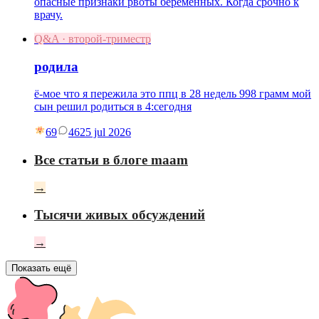
опасные признаки рвоты беременных. Когда срочно к
врачу.
Q&A · второй-триместр
родила
ё-мое что я пережила это ппц в 28 недель 998 грамм мой
сын решил родиться в 4:сегодня
69
46
25 jul 2026
Все статьи в блоге maam
→
Тысячи живых обсуждений
→
Показать ещё