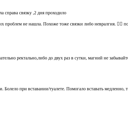
ла справа связку ,2 дня проходило
их проблем не нашла. Похоже тоже связки либо невралгия. 🤷‍♀️
тельно ректально,либо до двух раз в сутки, магний не забывайт
зки. Болело при вставании/туалете. Помогало вставать медленно,