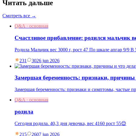
Читать дальше
Смотреть все →
Q&A · основная
Счастливое прибавление: родился мальчик ве
Родила Мальчик вес 3000 г, рост 47 По шкале апгар 9/9 В 
231
30
26 jun 2026
Замершая беременность: признаки, причины 
Замершая беременность: признаки и симптомы, частые пр
Q&A · основная
родила
Сегодня родила. 40,3 дня девочка, вес 4160 рост 55😌
215
26
07 jun 2026