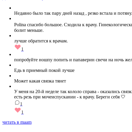
Недавно было так пару дней назад , резко встала и потяну
Polina спасибо большое. Сходила к врачу. Гинекологическ
болит меньше.
лучше обратится к врачам.
1
попробуйте ношпу попить и папаверин свечи на ночь жела
Едь в приемный покой лучше
Может какая связка тянет
У меня на 20-й неделе так кололо справа - оказались свя
есть резь при мочеиспускании - к врачу. Береги себя 🤍
1
1
читать в maam