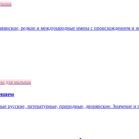
алыша
лавянские, редкие и международные имена с происхождением и з
на для малыша
ением
ные русские, литературные, природные, дворянские. Значение и