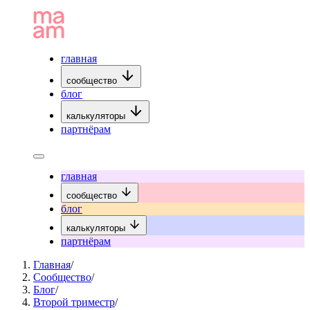
главная
сообщество
блог
калькуляторы
партнёрам
главная
сообщество
блог
калькуляторы
партнёрам
Главная
/
Сообщество
/
Блог
/
Второй триместр
/