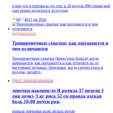
ё-мое что я пережила это ппц в 28 недель 998 грамм мой
сын решил родиться в 4:сегодня
69
46
25 jul 2026
Беременность
Тренировочные схватки: как ощущаются и
чем отличаются
Тренировочные схватки (Брекстона-Хикса): когда
начинаются, как ощущаются и как отличить их от
настоящих родовых. Признаки, когда срочно ехать в
роддом, читайте.
Q&A · второй-триместр
девочки наконец-то Я родила 37 недели 3
дня дочку 3 кг риса 52 см правда адская
боль 10:00 почти рож
рожала девчонки всем лёгких родов