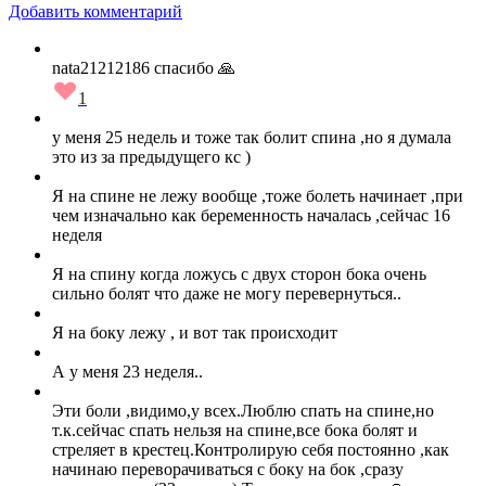
Добавить комментарий
nata21212186 спасибо 🙏
1
у меня 25 недель и тоже так болит спина ,но я думала
это из за предыдущего кс )
Я на спине не лежу вообще ,тоже болеть начинает ,при
чем изначально как беременность началась ,сейчас 16
неделя
Я на спину когда ложусь с двух сторон бока очень
сильно болят что даже не могу перевернуться..
Я на боку лежу , и вот так происходит
А у меня 23 неделя..
Эти боли ,видимо,у всех.Люблю спать на спине,но
т.к.сейчас спать нельзя на спине,все бока болят и
стреляет в крестец.Контролирую себя постоянно ,как
начинаю переворачиваться с боку на бок ,сразу