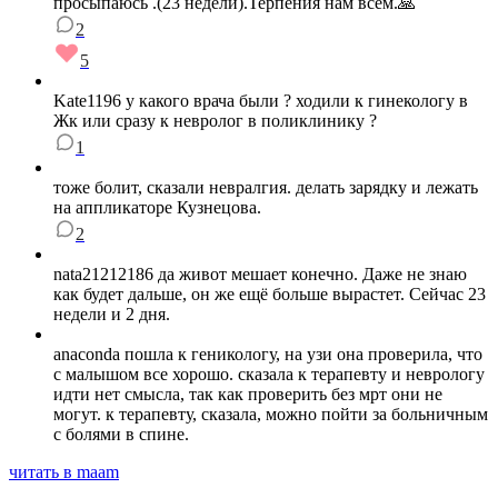
просыпаюсь .(23 недели).Терпения нам всем.🙏
2
5
Kate1196 у какого врача были ? ходили к гинекологу в
Жк или сразу к невролог в поликлинику ?
1
тоже болит, сказали невралгия. делать зарядку и лежать
на аппликаторе Кузнецова.
2
nata21212186 да живот мешает конечно. Даже не знаю
как будет дальше, он же ещё больше вырастет. Сейчас 23
недели и 2 дня.
anaconda пошла к геникологу, на узи она проверила, что
с малышом все хорошо. сказала к терапевту и неврологу
идти нет смысла, так как проверить без мрт они не
могут. к терапевту, сказала, можно пойти за больничным
с болями в спине.
читать в maam