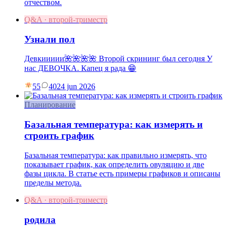
отчеством.
Q&A · второй-триместр
Узнали пол
Девкиииии🌺🌺🌺🌺 Второй скрининг был сегодня У
нас ДЕВОЧКА. Капец я рада 😁
55
40
24 jun 2026
Планирование
Базальная температура: как измерять и
строить график
Базальная температура: как правильно измерять, что
показывает график, как определить овуляцию и две
фазы цикла. В статье есть примеры графиков и описаны
пределы метода.
Q&A · второй-триместр
родила