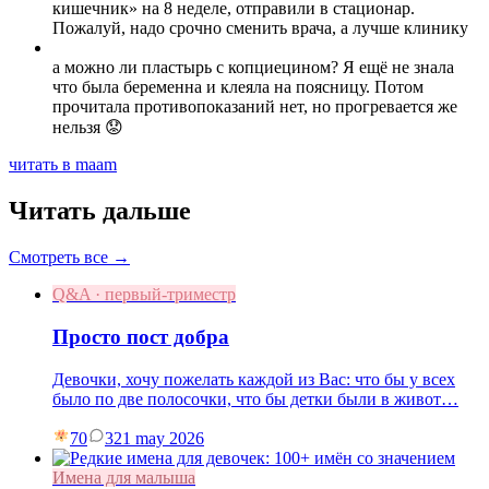
кишечник» на 8 неделе, отправили в стационар.
Пожалуй, надо срочно сменить врача, а лучше клинику
а можно ли пластырь с копциецином? Я ещё не знала
что была беременна и клеяла на поясницу. Потом
прочитала противопоказаний нет, но прогревается же
нельзя 😟
читать в maam
Читать дальше
Смотреть все →
Q&A · первый-триместр
Просто пост добра
Девочки, хочу пожелать каждой из Вас: что бы у всех
было по две полосочки, что бы детки были в живот…
70
3
21 may 2026
Имена для малыша