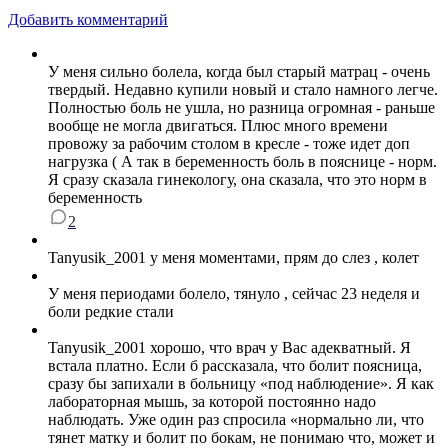
Добавить комментарий
У меня сильно болела, когда был старый матрац - очень
твердый. Недавно купили новый и стало намного легче.
Полностью боль не ушла, но разница огромная - раньше
вообще не могла двигаться. Плюс много времени
провожу за рабочим столом в кресле - тоже идет доп
нагрузка ( А так в беременность боль в пояснице - норм.
Я сразу сказала гинекологу, она сказала, что это норм в
беременность
2
Tanyusik_2001 у меня моментами, прям до слез , колет
У меня периодами болело, тянуло , сейчас 23 неделя и
боли редкие стали
Tanyusik_2001 хорошо, что врач у Вас адекватный. Я
встала платно. Если б рассказала, что болит поясница,
сразу бы запихали в больницу «под наблюдение». Я как
лабораторная мышь, за которой постоянно надо
наблюдать. Уже один раз спросила «нормально ли, что
тянет матку и болит по бокам, не понимаю что, может и