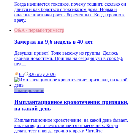
Когда начинается токсикоз, почему тошнит, сколько он
длится и как бороться с токсикозом дома. Норма и
опасные признаки рвоты беременных. Когда срочно к
врачу.
Q&A · первый-триместр
Замерла на 9,6 недель в 40 лет
Девушки привет! Тоже выхожу из группы. Делюсь
своими новостями. Пришла на сегодня узи в срок 9,6
нед…
65
8
26 may 2026
Планирование
Имплантационное кровотечение: признаки,
на какой день
Имплантационное кровотечение: на какой день бывает,
как выглядит и чем отличается от месячных. Когда
делать тест и когда срочно к врачу. Читайте.