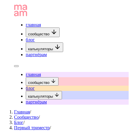
главная
сообщество
блог
калькуляторы
партнёрам
главная
сообщество
блог
калькуляторы
партнёрам
Главная
/
Сообщество
/
Блог
/
Первый триместр
/