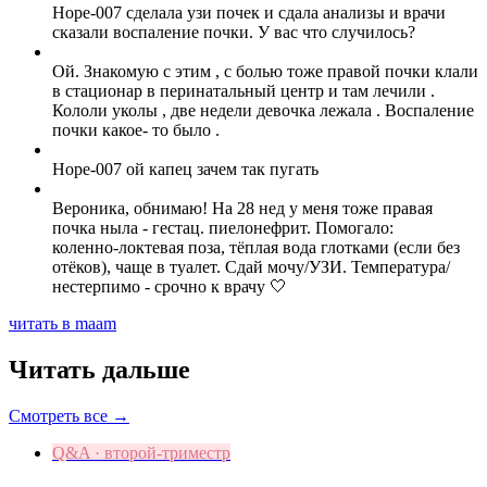
Hope-007 сделала узи почек и сдала анализы и врачи
сказали воспаление почки. У вас что случилось?
Ой. Знакомую с этим , с болью тоже правой почки клали
в стационар в перинатальный центр и там лечили .
Кололи уколы , две недели девочка лежала . Воспаление
почки какое- то было .
Hope-007 ой капец зачем так пугать
Вероника, обнимаю! На 28 нед у меня тоже правая
почка ныла - гестац. пиелонефрит. Помогало:
коленно‑локтевая поза, тёплая вода глотками (если без
отёков), чаще в туалет. Сдай мочу/УЗИ. Температура/
нестерпимо - срочно к врачу 🤍
читать в maam
Читать дальше
Смотреть все →
Q&A · второй-триместр