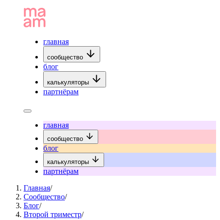
главная
сообщество
блог
калькуляторы
партнёрам
главная
сообщество
блог
калькуляторы
партнёрам
Главная
/
Сообщество
/
Блог
/
Второй триместр
/