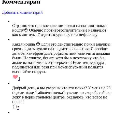
Комментарии
Добавить комментарий
Странно что при воспалении почки назначили только
ношпу🙄 Обычно противовоспалительные назначают
как минимум. Сходите к урологу или нефрологу.
Какая ношпа 😳 Если это действительно почки анализы
срочно сдать нужно на предмет воспаления. И вообще
хотя бы канефрон для профилактики назначить должны
были. Не тяните, бегите хотя бы в неотложку что бы
анализы назначили. Это серьезно! Если температура
поднимется или рези при мочеиспускании появятся
вызывайте скорую.
1
Добрый день, а вы уверены что это почка? У меня на 23
недели тоже "заболела почка", увезли по скорой, сейчас
лежу в перинатальном центре, оказалось, что вовсе не
почка!
2