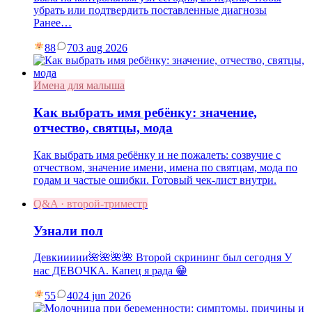
убрать или подтвердить поставленные диагнозы
Ранее…
88
7
03 aug 2026
Имена для малыша
Как выбрать имя ребёнку: значение,
отчество, святцы, мода
Как выбрать имя ребёнку и не пожалеть: созвучие с
отчеством, значение имени, имена по святцам, мода по
годам и частые ошибки. Готовый чек-лист внутри.
Q&A · второй-триместр
Узнали пол
Девкиииии🌺🌺🌺🌺 Второй скрининг был сегодня У
нас ДЕВОЧКА. Капец я рада 😁
55
40
24 jun 2026