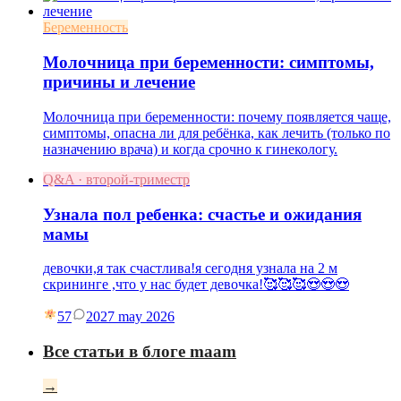
Беременность
Молочница при беременности: симптомы,
причины и лечение
Молочница при беременности: почему появляется чаще,
симптомы, опасна ли для ребёнка, как лечить (только по
назначению врача) и когда срочно к гинекологу.
Q&A · второй-триместр
Узнала пол ребенка: счастье и ожидания
мамы
девочки,я так счастлива!я сегодня узнала на 2 м
скрининге ,что у нас будет девочка!🥰🥰🥰😍😍😍
57
20
27 may 2026
Все статьи в блоге maam
→