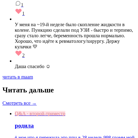
1
1
У меня на ~19-й неделе было скопление жидкости в
колене. Пункцию сделали под УЗИ - быстро и терпимо,
сразу стало легче, беременность прошла нормально.
Хорошо, что идёте к ревматологу/хирургу. Держу
кулачки 💛
2
Даша спасибо ☺️
читать в maam
Читать дальше
Смотреть все →
Q&A · второй-триместр
родила
ё-мое что я пережила это ппц в 28 недель 998 грамм мой