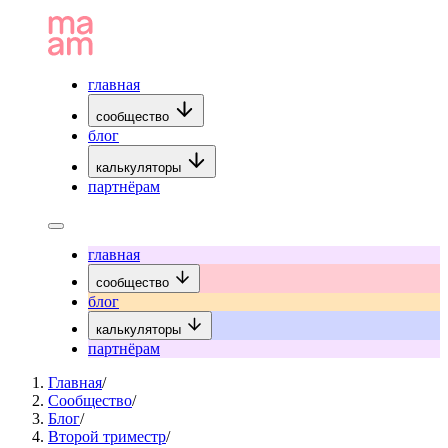
главная
сообщество
блог
калькуляторы
партнёрам
главная
сообщество
блог
калькуляторы
партнёрам
Главная
/
Сообщество
/
Блог
/
Второй триместр
/