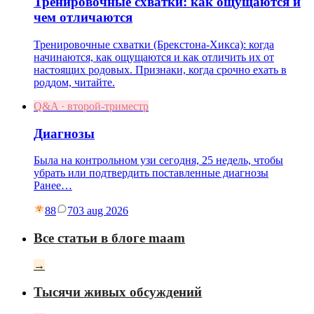
Тренировочные схватки: как ощущаются и
чем отличаются
Тренировочные схватки (Брекстона-Хикса): когда
начинаются, как ощущаются и как отличить их от
настоящих родовых. Признаки, когда срочно ехать в
роддом, читайте.
Q&A · второй-триместр
Диагнозы
Была на контрольном узи сегодня, 25 недель, чтобы
убрать или подтвердить поставленные диагнозы
Ранее…
88
7
03 aug 2026
Все статьи в блоге maam
→
Тысячи живых обсуждений