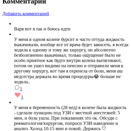
Комментарии
Добавить комментарий
Варя вот я так и боюсь идти
У меня в одном колене бурсит и часто оттуда жидкость
выкачивали, вообще все от врача будет зависеть, я всегда
ходила к одному и тому же хирургу, он абсолютно
безболезненно выкачивал, только ощущение было не
особо приятное как будто внутри колена вытягивают,
потом он ушел видимо на пенсию и отправили меня к
другому хирургу, вот там я охренела от боли, меня аш
медсестра держала во время процедуры😂 больше не
ходила..
1
1
У меня в беременность (28 нед) в колене была жидкость
- сделали пункцию под УЗИ с местной анестезией: 5
мин, и боль ушла. При показаниях это ок. Обсуди с
ревматологом/хирургом, попроси УЗИ‑наведение и
анализ. Холод 10-15 мин и покой. Держись 🤍