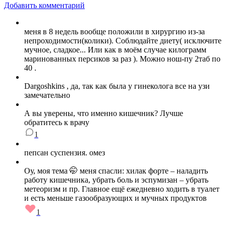
Добавить комментарий
меня в 8 недель вообще положили в хирургию из-за
непроходимости(колики). Соблюдайте диету( исключите
мучное, сладкое... Или как в моём случае килограмм
маринованных персиков за раз ). Можно нош-пу 2таб по
40 .
Dargoshkins , да, так как была у гинеколога все на узи
замечательно
А вы уверены, что именно кишечник? Лучше
обратитесь к врачу
1
пепсан суспензия. омез
Оу, моя тема 🤭 меня спасли: хилак форте – наладить
работу кишечника, убрать боль и эспумизан – убрать
метеоризм и пр. Главное ещё ежедневно ходить в туалет
и есть меньше газообразующих и мучных продуктов
1