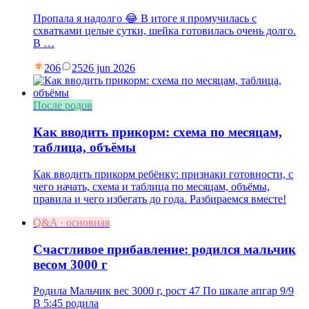
Пропала я надолго 😂 В итоге я промучилась с
схватками целые сутки, шейка готовилась очень долго.
В …
206
25
26 jun 2026
После родов
Как вводить прикорм: схема по месяцам,
таблица, объёмы
Как вводить прикорм ребёнку: признаки готовности, с
чего начать, схема и таблица по месяцам, объёмы,
правила и чего избегать до года. Разбираемся вместе!
Q&A · основная
Счастливое прибавление: родился мальчик
весом 3000 г
Родила Мальчик вес 3000 г, рост 47 По шкале апгар 9/9
В 5:45 родила