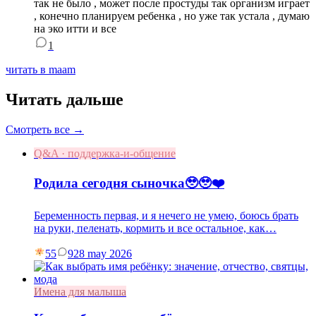
так не было , может после простуды так организм играет
, конечно планируем ребенка , но уже так устала , думаю
на эко итти и все
1
читать в maam
Читать дальше
Смотреть все →
Q&A · поддержка-и-общение
Родила сегодня сыночка🥹🥹❤️
Беременность первая, и я нечего не умею, боюсь брать
на руки, пеленать, кормить и все остальное, как…
55
9
28 may 2026
Имена для малыша