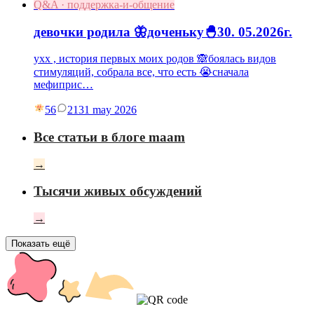
Q&A · поддержка-и-общение
девочки родила 🦋доченьку🐣30. 05.2026г.
ухх , история первых моих родов 🙈боялась видов
стимуляций, собрала все, что есть 😭сначала
мефиприс…
56
21
31 may 2026
Все статьи в блоге maam
→
Тысячи живых обсуждений
→
Показать ещё