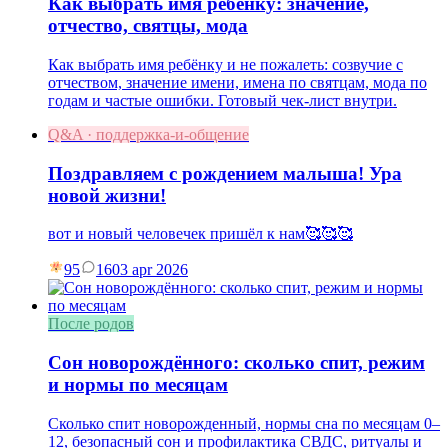
Как выбрать имя ребёнку: значение,
отчество, святцы, мода
Как выбрать имя ребёнку и не пожалеть: созвучие с
отчеством, значение имени, имена по святцам, мода по
годам и частые ошибки. Готовый чек-лист внутри.
Q&A · поддержка-и-общение
Поздравляем с рождением малыша! Ура
новой жизни!
вот и новый человечек пришёл к нам🥰🥰🥰
95
16
03 apr 2026
После родов
Сон новорождённого: сколько спит, режим
и нормы по месяцам
Сколько спит новорожденный, нормы сна по месяцам 0–
12, безопасный сон и профилактика СВДС, ритуалы и