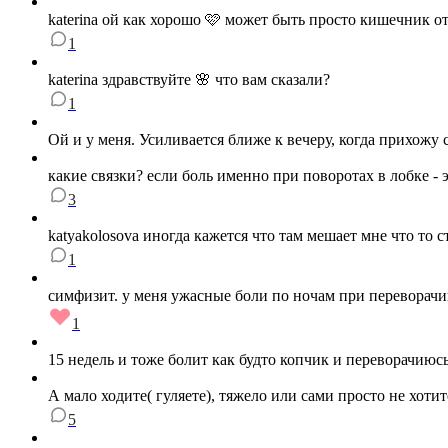
katerina ой как хорошо 🩷 может быть просто кишечник от
1
katerina здравствуйте 🌸 что вам сказали?
1
Ой и у меня. Усиливается ближе к вечеру, когда прихожу
какие связки? если боль именно при поворотах в лобке - 
3
katyakolosova иногда кажется что там мешает мне что то 
1
симфизит. у меня ужасные боли по ночам при переворачив
1
15 недель и тоже болит как будто копчик и переворачиюс
А мало ходите( гуляете), тяжело или сами просто не хотит
5