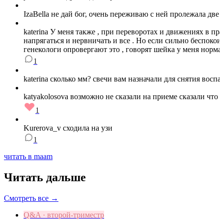
IzaBella не дай бог, очень переживаю с ней пролежала две
katerina У меня также , при переворотах и движениях в пр
напрягаться и нервничать и все . Но если сильно беспокои
генекологи опровергают это , говорят шейка у меня норма
1
katerina сколько мм? свечи вам назначали для снятия вос
katyakolosova возможно не сказали на приеме сказали что
1
Kurerova_v сходила на узи
1
читать в maam
Читать дальше
Смотреть все →
Q&A · второй-триместр