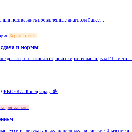
ать или подтвердить поставленные диагнозы Ранее…
Беременность
 сдача и нормы
оке делают, как готовиться, ориентировочные нормы ГТТ и что 
 ДЕВОЧКА. Капец я рада 😁
на для малыша
ением
ные русские, литературные, природные, дворянские. Значение и