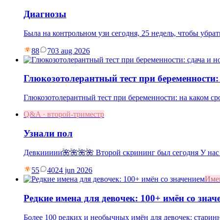
Диагнозы
Была на контрольном узи сегодня, 25 недель, чтобы убр
88
7
03 aug 2026
Глюкозотолерантный тест при беременности:
Глюкозотолерантный тест при беременности: на каком ср
Q&A · второй-триместр
Узнали пол
Девкиииии🌺🌺🌺🌺 Второй скрининг был сегодня У нас
55
40
24 jun 2026
Име
Редкие имена для девочек: 100+ имён со знач
Более 100 редких и необычных имён для девочек: старин