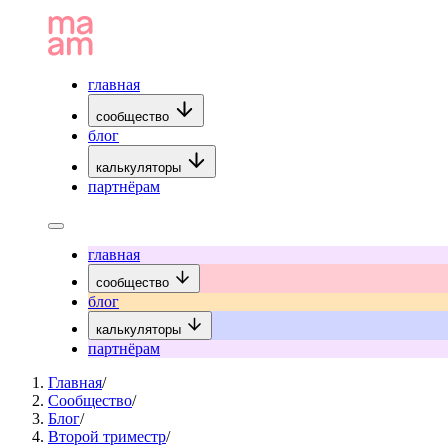
главная
сообщество
блог
калькуляторы
партнёрам
главная
сообщество
блог
калькуляторы
партнёрам
Главная
/
Сообщество
/
Блог
/
Второй триместр
/