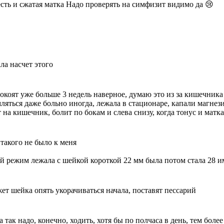
жесть и сжатая матка Надо проверять на симфизит видимо да 😢
ла насчет этого
покоят уже больше 3 недель наверное, думаю это из за кишечника
ляться даже больно иногда, лежала в стационаре, капали магне
 на кишечник, болит по бокам и слева снизу, когда тонус и матк
 такого не было к меня
й режим лежала с шейкой короткой 22 мм была потом стала 28 и
жет шейка опять укорачиваться начала, поставят пессарий
 так надо, конечно, ходить, хотя бы по полчаса в день, тем более