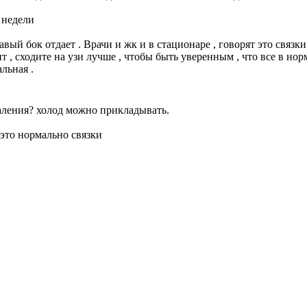
 недели
авый бок отдает . Врачи и жк и в стационаре , говорят это связк
т , сходите на узи лучше , чтобы быть уверенным , что все в норм
льная .
паления? холод можно прикладывать.
 это нормально связки