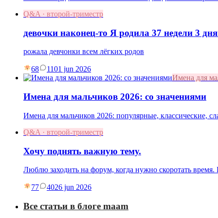
Q&A · второй-триместр
девочки наконец-то Я родила 37 недели 3 дня
рожала девчонки всем лёгких родов
68
11
01 jun 2026
Имена для м
Имена для мальчиков 2026: со значениями
Имена для мальчиков 2026: популярные, классические, с
Q&A · второй-триместр
Хочу поднять важную тему.
Люблю заходить на форум, когда нужно скоротать время
77
40
26 jun 2026
Все статьи в блоге maam