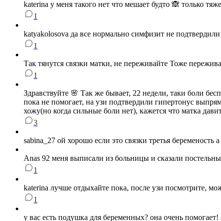
katerina у меня такого нет что мешает будто 🙈 только тя
1
katyakolosova да все нормально симфизит не подтвердили
1
Так тянутся связки матки, не переживайте Тоже пережива
1
Здравствуйте 🌸 Так же бывает, 22 недели, таки боли бес
пока не помогает, на узи подтвердили гипертонус выпрям
хожу(но когда сильные боли нет), кажется что матка давит
3
sabina_27 ой хорошо если это связки третья беременость а
Anas 92 меня выписали из больницы и сказали постельны
1
katerina лучше отдыхайте пока, после узи посмотрите, мо
1
у вас есть подушка для беременных? она очень помогает! а