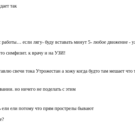
дает так
 с работы… если лягу- буду вставать минут 5- любое движение -
это симфизит. к врачу и на УЗИ!
ставлю свечи тока Утрожестан а хожу когда будто там мешает что 
ании. но ничего не поделать с этим
ь ели ели потому что прям прострелы бывают
е?