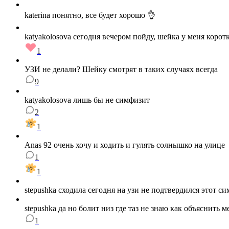
katerina понятно, все будет хорошо 👌
katyakolosova сегодня вечером пойду, шейка у меня корот
1
УЗИ не делали? Шейку смотрят в таких случаях всегда
9
katyakolosova лишь бы не симфизит
2
1
Anas 92 очень хочу и ходить и гулять солнышко на улице
1
1
stepushka сходила сегодня на узи не подтвердился этот с
stepushka да но болит низ где таз не знаю как объяснить м
1