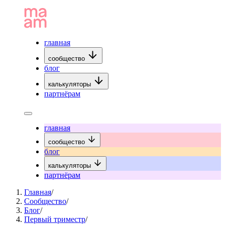
главная
сообщество
блог
калькуляторы
партнёрам
главная
сообщество
блог
калькуляторы
партнёрам
Главная
/
Сообщество
/
Блог
/
Первый триместр
/