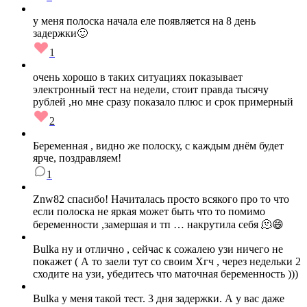
у меня полоска начала еле появляется на 8 день
задержки🙂
1
очень хорошо в таких ситуациях показывает
электронный тест на недели, стоит правда тысячу
рублей ,но мне сразу показало плюс и срок примерный
2
Беременная , видно же полоску, с каждым днём будет
ярче, поздравляем!
1
Znw82 спасибо! Начиталась просто всякого про то что
если полоска не яркая может быть что то помимо
беременности ,замершая и тп … накрутила себя 🫠😄
Bulka ну и отлично , сейчас к сожалею узи ничего не
покажет ( А то заели тут со своим Хгч , через недельки 2
сходите на узи, убедитесь что маточная беременность )))
Bulka у меня такой тест. 3 дня задержки. А у вас даже