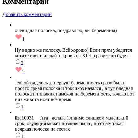
Комментарии
Добавить комментарий
очевидная полоска, поздравляю, вы беременны)
1
Ну видно же полоску. Всё хорошо) Если прям убедится
хотите идите и сдайте кровь на ХГЧ, сразу ясно будет!
2
2
Jeni ой надеюсь ,в первую беременность сразу была
просто яркая полоска и токсикоз начался , а тут бледная
полоска и никаких намёков на беременность, только вот
низ живота ноет всё время
1
liza10031__ Ага , делала )видимо слишком маленький
срок, овуляция может поздняя была , поэтому такая
неяркая полоска на тестах
1