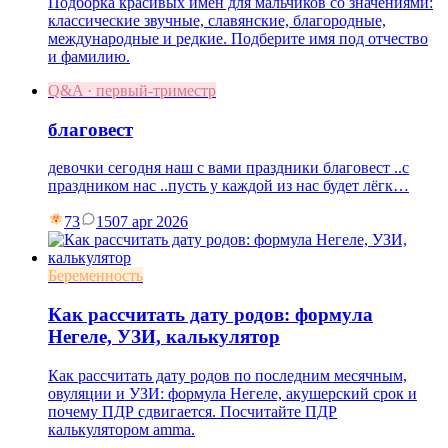
Подборка красивых имён для мальчиков со значениями:
классические звучные, славянские, благородные,
международные и редкие. Подберите имя под отчество
и фамилию.
Q&A · первый-триместр
благовест
девочки сегодня наш с вами праздники благовест ..с
праздником нас ..пусть у каждой из нас будет лёгк…
73
15
07 apr 2026
Беременность
Как рассчитать дату родов: формула
Негеле, УЗИ, калькулятор
Как рассчитать дату родов по последним месячным,
овуляции и УЗИ: формула Негеле, акушерский срок и
почему ПДР сдвигается. Посчитайте ПДР
калькулятором amma.