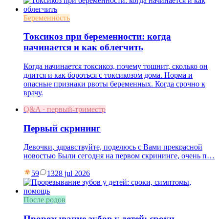
Беременность
Токсикоз при беременности: когда
начинается и как облегчить
Когда начинается токсикоз, почему тошнит, сколько он
длится и как бороться с токсикозом дома. Норма и
опасные признаки рвоты беременных. Когда срочно к
врачу.
Q&A · первый-триместр
Первый скрининг
Девочки, здравствуйте, поделюсь с Вами прекрасной
новостью Были сегодня на первом скрининге, очень п…
59
13
28 jul 2026
После родов
Прорезывание зубов у детей: сроки,