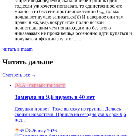
запретили,море,речки,сказали перетерпишь один
год,если уж хочется поплавать,то единственное,что
можно -это бассейн,противопоказаний 0,,,,,только
польза,вот думаю записаться)))) И наверное они там
правы в жк,ведь вокруг итак полно всякой
нечисти,дышим чем попало,едим,но без этого
никааааааак не проживешь,а осознонно идти купаться и
получать инфекции ,ну это .......
читать в maam
Читать дальше
Смотреть все →
Q&A · первый-триместр
Замерла на 9,6 недель в 40 лет
Девушки привет! Тоже выхожу из группы. Делюсь
своими новостями. Пришла на сегодня узи в срок 9,6
нед…
65
8
26 may 2026