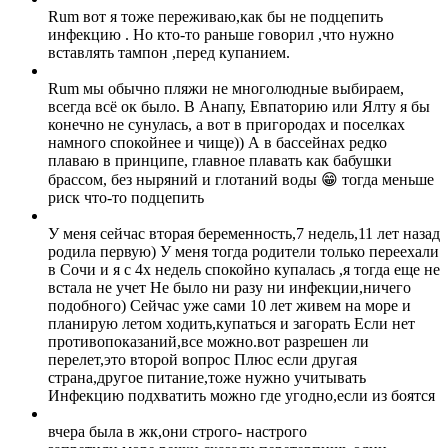
Rum вот я тоже переживаю,как бы не подцепить
инфекцию . Но кто-то раньше говорил ,что нужно
вставлять тампон ,перед купанием.
Rum мы обычно пляжи не многолюдные выбираем,
всегда всё ок было. В Анапу, Евпаторию или Ялту я бы
конечно не сунулась, а вот в пригородах и поселках
намного спокойнее и чище)) А в бассейнах редко
плаваю в принципе, главное плавать как бабушки
брассом, без ныряний и глотаний воды 😁 тогда меньше
риск что-то подцепить
У меня сейчас вторая беременность,7 недель,11 лет назад
родила первую) У меня тогда родители только переехали
в Сочи и я с 4х недель спокойно купалась ,я тогда еще не
встала не учет Не было ни разу ни инфекции,ничего
подобного) Сейчас уже сами 10 лет живем на море и
планирую летом ходить,купаться и загорать Если нет
противопоказаний,все можно.вот разрешен ли
перелет,это второй вопрос Плюс если другая
страна,другое питание,тоже нужно учитывать
Инфекцию подхватить можно где угодно,если из боятся
вчера была в жк,они строго- настрого