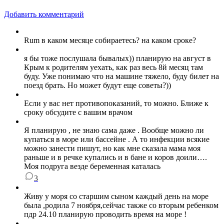
Добавить комментарий
Rum в каком месяце собираетесь? на каком сроке?
я бы тоже послушала бывалых)) планирую на август в
Крым к родителям уехать, как раз весь 8й месяц там
буду. Уже понимаю что на машине тяжело, буду билет на
поезд брать. Но может будут еще советы?))
Если у вас нет противопоказаний, то можно. Ближе к
сроку обсудите с вашим врачом
Я планирую , не знаю сама даже . Вообще можно ли
купаться в море или бассейне . А то инфекции всякие
можно занести пишут, но как мне сказала мама моя
раньше и в речке купались и в бане и коров доили….
Моя подруга везде беременная каталась
3
Живу у моря со старшим сыном каждый день на море
была ,родила 7 ноября,сейчас также со вторым ребенком
пдр 24.10 планирую проводить время на море !