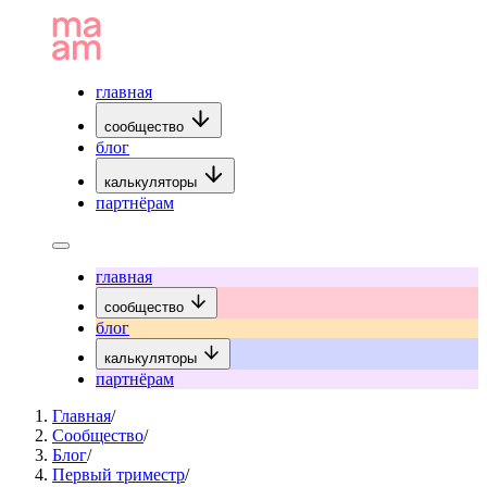
главная
сообщество
блог
калькуляторы
партнёрам
главная
сообщество
блог
калькуляторы
партнёрам
Главная
/
Сообщество
/
Блог
/
Первый триместр
/