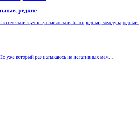
льные, редкие
лассические звучные, славянские, благородные, международные 
. Но уже который раз натыкаюсь на негативных мам…