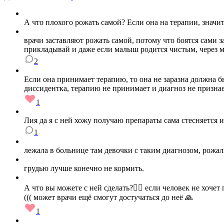
А что плохого рожать самой? Если она на терапии, значит
врачи заставляют рожать самой, потому что боятся сами з
прикладывай и даже если малыш родится чистым, через м
2
Если она принимает терапию, то она не заразна должна бы
диссидентка, терапию не принимает и диагноз не признает
1
Лия да я с ней хожу получаю препараты сама стесняется 
1
лежала в больнице там девочки с таким диагнозом, рожал
грудью лучше конечно не кормить.
А что вы можете с ней сделать?🤷‍♀️ если человек не хоч
((( может врачи ещё смогут достучаться до неё 🙏
1