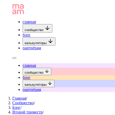
главная
сообщество
блог
калькуляторы
партнёрам
главная
сообщество
блог
калькуляторы
партнёрам
Главная
/
Сообщество
/
Блог
/
Второй триместр
/