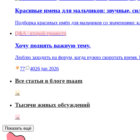
Красивые имена для мальчиков: звучные, си
Подборка красивых имён для мальчиков со значениями: к
Q&A · второй-триместр
Хочу поднять важную тему.
Люблю заходить на форум, когда нужно скоротать время
77
40
26 jun 2026
Все статьи в блоге maam
→
Тысячи живых обсуждений
→
Показать ещё