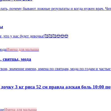
делать, почему бывают ложные результаты и когда нужен врач. Чит
мы
е ,что у нас будет девочка!🥰🥰🥰😍😍😍
Имена для малыша
, святцы, мода
ством, значение имени, имена по святцам, мода по годам и часты
 дочку 3 кг риса 52 см правда адская боль 10:00 п
Имена для малыша