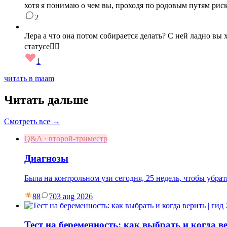
хотя я понимаю о чем вы, проходя по родовым путям риск
2
Лера а что она потом собирается делать? С ней ладно вы 
статусе🤦‍♀️
1
читать в maam
Читать дальше
Смотреть все →
Q&A · второй-триместр
Диагнозы
Была на контрольном узи сегодня, 25 недель, чтобы убр
88
7
03 aug 2026
Тест на беременность: как выбрать и когда ве