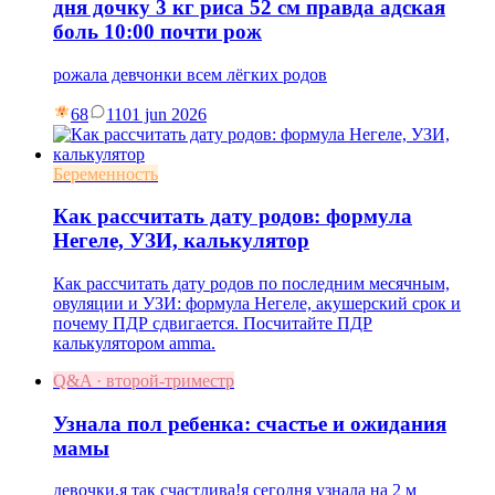
дня дочку 3 кг риса 52 см правда адская
боль 10:00 почти рож
рожала девчонки всем лёгких родов
68
11
01 jun 2026
Беременность
Как рассчитать дату родов: формула
Негеле, УЗИ, калькулятор
Как рассчитать дату родов по последним месячным,
овуляции и УЗИ: формула Негеле, акушерский срок и
почему ПДР сдвигается. Посчитайте ПДР
калькулятором amma.
Q&A · второй-триместр
Узнала пол ребенка: счастье и ожидания
мамы
девочки,я так счастлива!я сегодня узнала на 2 м