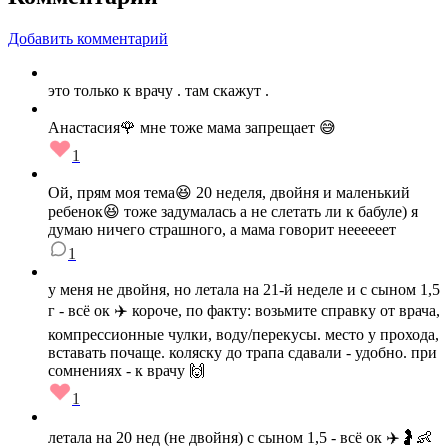
Добавить комментарий
это только к врачу . там скажут .
Анастасия🌹 мне тоже мама запрещает 😅
1
Ой, прям моя тема😆 20 неделя, двойня и маленький
ребенок😆 тоже задумалась а не слетать ли к бабуле) я
думаю ничего страшного, а мама говорит неееееет
1
у меня не двойня, но летала на 21-й неделе и с сыном 1,5
г - всё ок ✈️ короче, по факту: возьмите справку от врача,
компрессионные чулки, воду/перекусы. место у прохода,
вставать почаще. коляску до трапа сдавали - удобно. при
сомнениях - к врачу 🙌
1
летала на 20 нед (не двойня) с сыном 1,5 - всё ок ✈️🤰👶