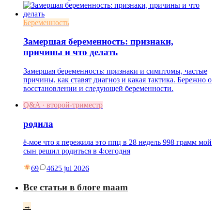
Беременность
Замершая беременность: признаки,
причины и что делать
Замершая беременность: признаки и симптомы, частые
причины, как ставят диагноз и какая тактика. Бережно о
восстановлении и следующей беременности.
Q&A · второй-триместр
родила
ё-мое что я пережила это ппц в 28 недель 998 грамм мой
сын решил родиться в 4:сегодня
69
46
25 jul 2026
Все статьи в блоге maam
→