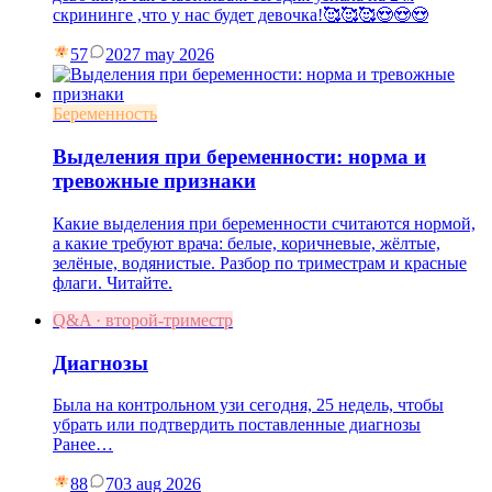
скрининге ,что у нас будет девочка!🥰🥰🥰😍😍😍
57
20
27 may 2026
Беременность
Выделения при беременности: норма и
тревожные признаки
Какие выделения при беременности считаются нормой,
а какие требуют врача: белые, коричневые, жёлтые,
зелёные, водянистые. Разбор по триместрам и красные
флаги. Читайте.
Q&A · второй-триместр
Диагнозы
Была на контрольном узи сегодня, 25 недель, чтобы
убрать или подтвердить поставленные диагнозы
Ранее…
88
7
03 aug 2026