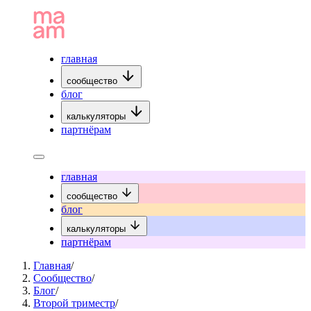
главная
сообщество
блог
калькуляторы
партнёрам
главная
сообщество
блог
калькуляторы
партнёрам
Главная
/
Сообщество
/
Блог
/
Второй триместр
/