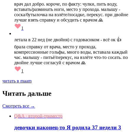
врач дал добро. короче, по факту: чулки, пить воду,
вставать/разминать ноги, место у прохода. малышу -
соска/бутылочка на взлёте/посадке, перекус. при двойне
лучше взять справку и обсудить с врачом 🙏
1
летала в 22 нед (не двойня) с годовасиком - всё ок 👍
брала справку от врача, место у прохода,
компрессионные гольфы, много воды, вставала каждый
час. малышу - питьё/перекус, на взлёте что-то сосать. по
двойне лучше согласуй с врачом 🙏
1
читать в maam
Читать дальше
Смотреть все →
Q&A · второй-триместр
девочки наконец-то Я родила 37 недели 3