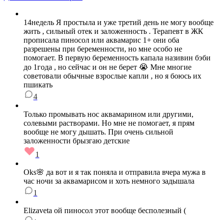
14недель Я простыла и уже третий день не могу вообще
жить , сильный отек и заложенность . Терапевт в ЖК
прописала пиносол или аквамарис 1+ они оба
разрешены при беременности, но мне особо не
помогает. В первую беременность капала називин бэби
до 1года , но сейчас и он не берет 😭 Мне многие
советовали обычные взрослые капли , но я боюсь их
пшикать
4
Только промывать нос аквамарином или другими,
солевыми растворами. Но мне не помогает, я прям
вообще не могу дышать. При очень сильной
заложенности брызгаю детские
1
Oks🌸 да вот и я так поняла и отправила вчера мужа в
час ночи за аквамарисом и хоть немного задышала
1
Elizaveta ой пиносол этот вообще бесполезный (