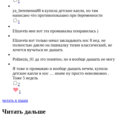
1
ya_beremenna88 я купила детские капли, но там
написано что противопоказано при беременности
1
Elizaveta мне вот эта промывалка понравилась )
Elizaveta вот только начал закладывать нос 8 нед. не
полностью давлю на пшикалку тизин классический, не
хочется мучаться не дышать
Polinezia_01 да это понятно, но я вообще дышать не могу
Я тоже и промываю и вообще дышать нечем, купила
детские капли в нос … иначе ну просто невозможно .
Тоже 5 недель
2
1
читать в maam
Читать дальше