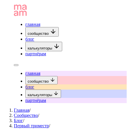
главная
сообщество
блог
калькуляторы
партнёрам
главная
сообщество
блог
калькуляторы
партнёрам
Главная
/
Сообщество
/
Блог
/
Первый триместр
/