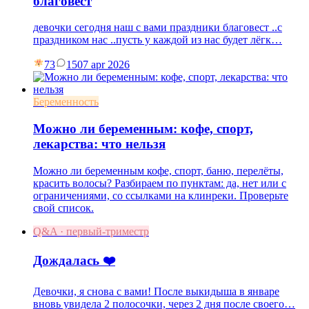
благовест
девочки сегодня наш с вами праздники благовест ..с
праздником нас ..пусть у каждой из нас будет лёгк…
73
15
07 apr 2026
Беременность
Можно ли беременным: кофе, спорт,
лекарства: что нельзя
Можно ли беременным кофе, спорт, баню, перелёты,
красить волосы? Разбираем по пунктам: да, нет или с
ограничениями, со ссылками на клинреки. Проверьте
свой список.
Q&A · первый-триместр
Дождалась ❤️
Девочки, я снова с вами! После выкидыша в январе
вновь увидела 2 полосочки, через 2 дня после своего…