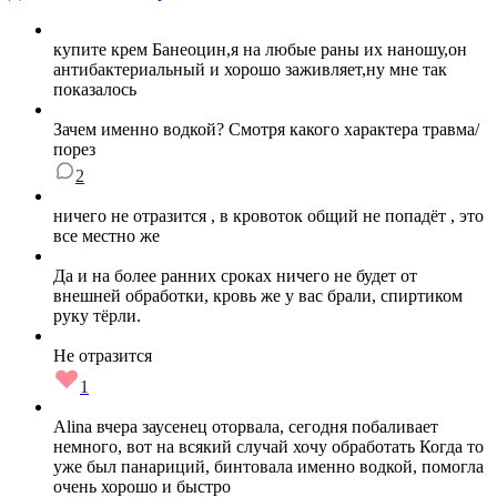
купите крем Банеоцин,я на любые раны их наношу,он
антибактериальный и хорошо заживляет,ну мне так
показалось
Зачем именно водкой? Смотря какого характера травма/
порез
2
ничего не отразится , в кровоток общий не попадёт , это
все местно же
Да и на более ранних сроках ничего не будет от
внешней обработки, кровь же у вас брали, спиртиком
руку тёрли.
Не отразится
1
Alina вчера заусенец оторвала, сегодня побаливает
немного, вот на всякий случай хочу обработать Когда то
уже был панариций, бинтовала именно водкой, помогла
очень хорошо и быстро