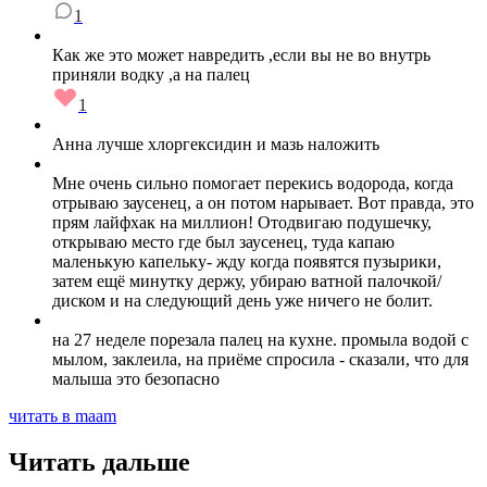
1
Как же это может навредить ,если вы не во внутрь
приняли водку ,а на палец
1
Анна лучше хлоргексидин и мазь наложить
Мне очень сильно помогает перекись водорода, когда
отрываю заусенец, а он потом нарывает. Вот правда, это
прям лайфхак на миллион! Отодвигаю подушечку,
открываю место где был заусенец, туда капаю
маленькую капельку- жду когда появятся пузырики,
затем ещё минутку держу, убираю ватной палочкой/
диском и на следующий день уже ничего не болит.
на 27 неделе порезала палец на кухне. промыла водой с
мылом, заклеила, на приёме спросила - сказали, что для
малыша это безопасно
читать в maam
Читать дальше