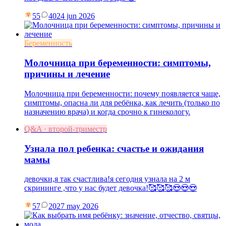
55
40
24 jun 2026
Беременность
Молочница при беременности: симптомы,
причины и лечение
Молочница при беременности: почему появляется чаще,
симптомы, опасна ли для ребёнка, как лечить (только по
назначению врача) и когда срочно к гинекологу.
Q&A · второй-триместр
Узнала пол ребенка: счастье и ожидания
мамы
девочки,я так счастлива!я сегодня узнала на 2 м
скрининге ,что у нас будет девочка!🥰🥰🥰😍😍😍
57
20
27 may 2026