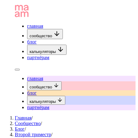
главная
сообщество
блог
калькуляторы
партнёрам
главная
сообщество
блог
калькуляторы
партнёрам
Главная
/
Сообщество
/
Блог
/
Второй триместр
/