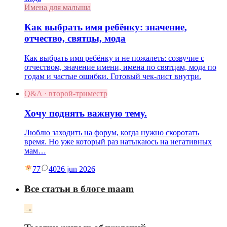
Имена для малыша
Как выбрать имя ребёнку: значение,
отчество, святцы, мода
Как выбрать имя ребёнку и не пожалеть: созвучие с
отчеством, значение имени, имена по святцам, мода по
годам и частые ошибки. Готовый чек-лист внутри.
Q&A · второй-триместр
Хочу поднять важную тему.
Люблю заходить на форум, когда нужно скоротать
время. Но уже который раз натыкаюсь на негативных
мам…
77
40
26 jun 2026
Все статьи в блоге maam
→