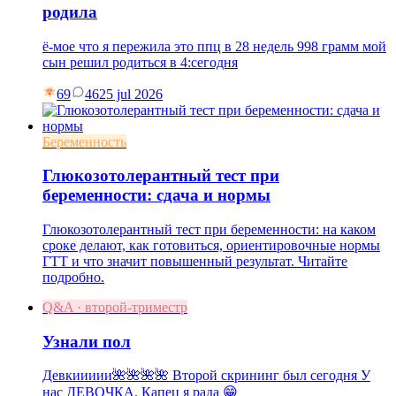
родила
ё-мое что я пережила это ппц в 28 недель 998 грамм мой
сын решил родиться в 4:сегодня
69
46
25 jul 2026
Беременность
Глюкозотолерантный тест при
беременности: сдача и нормы
Глюкозотолерантный тест при беременности: на каком
сроке делают, как готовиться, ориентировочные нормы
ГТТ и что значит повышенный результат. Читайте
подробно.
Q&A · второй-триместр
Узнали пол
Девкиииии🌺🌺🌺🌺 Второй скрининг был сегодня У
нас ДЕВОЧКА. Капец я рада 😁