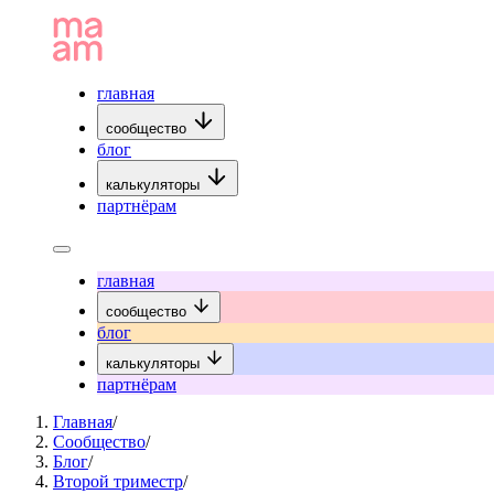
главная
сообщество
блог
калькуляторы
партнёрам
главная
сообщество
блог
калькуляторы
партнёрам
Главная
/
Сообщество
/
Блог
/
Второй триместр
/