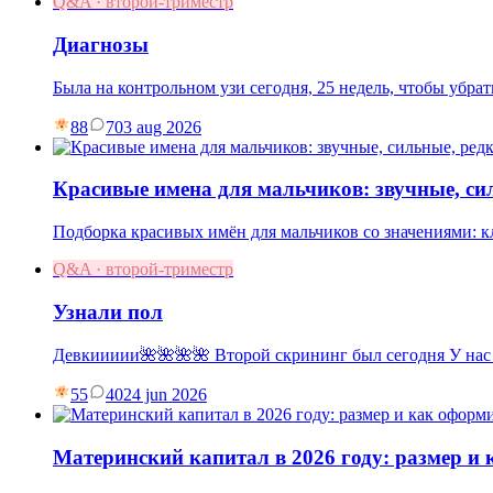
Q&A · второй-триместр
Диагнозы
Была на контрольном узи сегодня, 25 недель, чтобы убр
88
7
03 aug 2026
Красивые имена для мальчиков: звучные, си
Подборка красивых имён для мальчиков со значениями: к
Q&A · второй-триместр
Узнали пол
Девкиииии🌺🌺🌺🌺 Второй скрининг был сегодня У нас
55
40
24 jun 2026
Материнский капитал в 2026 году: размер и