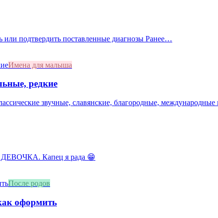
ать или подтвердить поставленные диагнозы Ранее…
Имена для малыша
льные, редкие
лассические звучные, славянские, благородные, международные 
 ДЕВОЧКА. Капец я рада 😁
После родов
 как оформить