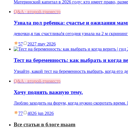
Материнский капитал в 2026 году: кто имеет право, разм
Q&A · второй-триместр
Узнала пол ребенка: счастье и ожидания ма
девочки,я так счастлива!я сегодня узнала на 2 м скрининг
57
20
27 may 2026
Тест на беременность: как выбрать и когда ве
Узнайте, какой тест на беременность выбрать, когда его 
Q&A · второй-триместр
Хочу поднять важную тему.
Люблю заходить на форум, когда нужно скоротать время
77
40
26 jun 2026
Все статьи в блоге maam