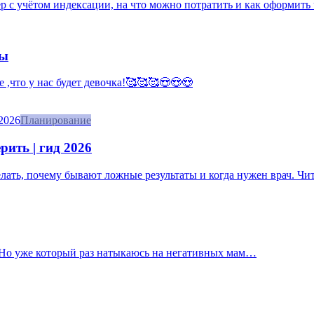
ер с учётом индексации, на что можно потратить и как оформить
мы
е ,что у нас будет девочка!🥰🥰🥰😍😍😍
Планирование
рить | гид 2026
делать, почему бывают ложные результаты и когда нужен врач. Чит
. Но уже который раз натыкаюсь на негативных мам…