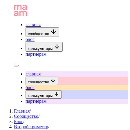
главная
сообщество
блог
калькуляторы
партнёрам
главная
сообщество
блог
калькуляторы
партнёрам
Главная
/
Сообщество
/
Блог
/
Второй триместр
/