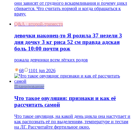
они зависят от грудного вскармливания и почему цикл
сбивается. Что считать нормой и когда обращаться к
врачу.
Q&A · второй-триместр
девочки наконец-то Я родила 37 недели 3
дня дочку 3 кг риса 52 см правда адская
боль 10:00 почти рож
рожала девчонки всем лёгких родов
68
11
01 jun 2026
Планирование
Что такое овуляция: признаки и как её
рассчитать самой
Что такое овуляция, на какой день цикла она наступает и
как распознать её по выделениям, температуре и тестам
на ЛГ. Рассчитайте фертильное окно.