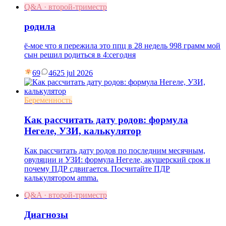
Q&A · второй-триместр
родила
ё-мое что я пережила это ппц в 28 недель 998 грамм мой
сын решил родиться в 4:сегодня
69
46
25 jul 2026
Беременность
Как рассчитать дату родов: формула
Негеле, УЗИ, калькулятор
Как рассчитать дату родов по последним месячным,
овуляции и УЗИ: формула Негеле, акушерский срок и
почему ПДР сдвигается. Посчитайте ПДР
калькулятором amma.
Q&A · второй-триместр
Диагнозы