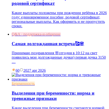
родовой сертификат
Какие выплаты положены при рождении ребёнка в 2026
году: единовременное пособие, родовой сертификат,
региональные выплаты. Как оформить и не пропустить
сроки.
Q&A · поддержка-и-общение
Самая долгожданная встреча🥰🌸
Принимаю поздравления 🌸сегодня в 10:12 на свет
появились мои долгожданные дочки) первая дочка 3150
…
60
20
27 apr 2026
Беременность
Выделения при беременности: норма и
тревожные признаки
Какие выделения при беременности считаются нормой,