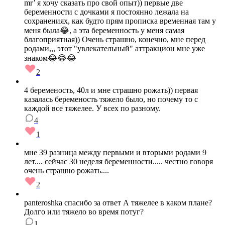
mr’ я хочу сказать про свой опыт)) первые две
беременности с дочками я постоянно лежала на
сохранениях, как будто прям прописка временная там у
меня была😂, а эта беременность у меня самая
благоприятная)) Очень страшно, конечно, мне перед
родами,,, этот "увлекательный" аттракцион мне уже
знаком😂😂😂
2
4 беременость, 40л и мне страшно рожать)) первая
казалась беременость тяжело было, но почему то с
каждой все тяжелее. У всех по разному.
4
1
мне 39 разница между первыми и вторыми родами 9
лет.... сейчас 30 неделя беременности..... честно говоря
очень страшно рожать....
2
panteroshka спасибо за ответ А тяжелее в каком плане?
Долго или тяжело во время потуг?
1