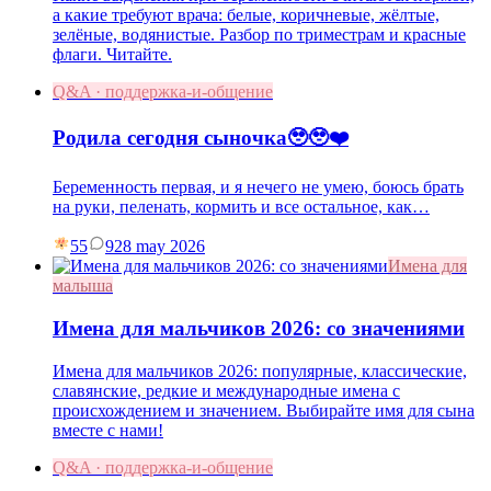
а какие требуют врача: белые, коричневые, жёлтые,
зелёные, водянистые. Разбор по триместрам и красные
флаги. Читайте.
Q&A · поддержка-и-общение
Родила сегодня сыночка🥹🥹❤️
Беременность первая, и я нечего не умею, боюсь брать
на руки, пеленать, кормить и все остальное, как…
55
9
28 may 2026
Имена для
малыша
Имена для мальчиков 2026: со значениями
Имена для мальчиков 2026: популярные, классические,
славянские, редкие и международные имена с
происхождением и значением. Выбирайте имя для сына
вместе с нами!
Q&A · поддержка-и-общение