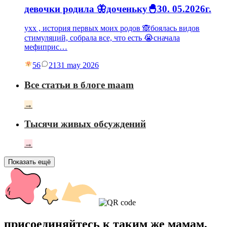
девочки родила 🦋доченьку🐣30. 05.2026г.
ухх , история первых моих родов 🙈боялась видов
стимуляций, собрала все, что есть 😭сначала
мефиприс…
56
21
31 may 2026
Все статьи в блоге maam
→
Тысячи живых обсуждений
→
Показать ещё
присоединяйтесь к таким же мамам,