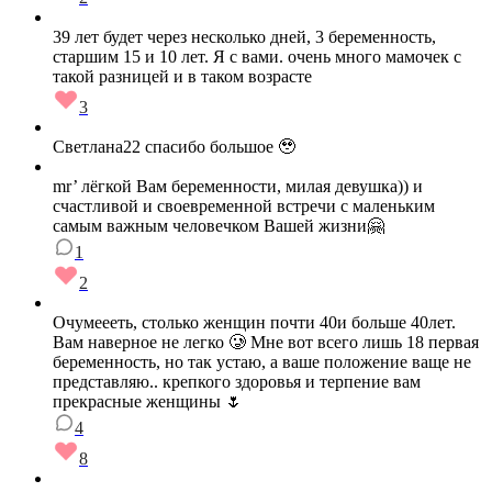
39 лет будет через несколько дней, 3 беременность,
старшим 15 и 10 лет. Я с вами. очень много мамочек с
такой разницей и в таком возрасте
3
Светлана22 спасибо большое 🥹
mr’ лёгкой Вам беременности, милая девушка)) и
счастливой и своевременной встречи с маленьким
самым важным человечком Вашей жизни🤗
1
2
Очумеееть, столько женщин почти 40и больше 40лет.
Вам наверное не легко 🥲 Мне вот всего лишь 18 первая
беременность, но так устаю, а ваше положение ваще не
представляю.. крепкого здоровья и терпение вам
прекрасные женщины 🌷
4
8