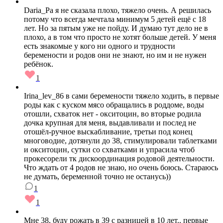
Daria_Pa я не сказала плохо, тяжело очень. А решилась
потому что всегда мечтала минимум 5 детей ещё с 18
лет. Но за пятым уже не пойду. И думаю тут дело не в
плохо, а в том что просто не хотят больше детей. У меня
есть знакомые у кого ни одного и трудности
беремености и родов они не знают, но им и не нужен
ребёнок.
1
Irina_lev_86 в сами беремености тяжело ходить, в первые
роды как с куском мясо обращались в роддоме, воды
отошли, схваток нет - окситоцин, во вторые родила
дочка крупная для меня, выдавливали и послед не
отошёл-ручное выскабливание, третьи под конец
многоводие, дотянули до 38, стимулировали таблетками
и окситоцин, сутки со схватками и упрасила чтоб
прокесорели тк дискоординация родовой деятельности.
Что ждать от 4 родов не знаю, но очень боюсь. Стараюсь
не думать, беременной точно не останусь))
1
1
Мне 38, буду рожать в 39 с разницей в 10 лет.. первые