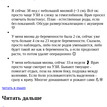
Я сейчас 38 нед с небольшой миомой (~3 см). Всё ок:
просто чаще УЗИ и слежу за гемоглобином. Врач просил
отмечать боли/тонус. План - естественные роды, если
без показаний. Обсуди размер/локализацию с акушером
💛
У меня миома до беременности была 2 см, сейчас уже
чуть больше 4 см на 23 неделе беременности. Сказали,
просто наблюдать, либо после родов уменьшится, либо
будет такой же как в беременность, а если продолжит
расти, то потом удалят операционно 😊
У меня небольшая миома, сейчас 33-я неделя 🤰 Врач
просто чаще смотрит на УЗИ. Бывают тянущие -
помогает отдых, поза на левом боку, подушка между
коленями. Если боли усиливаются/есть выделения -
сразу к врачу. Многие донашивают и рожают сами 💪🌸
читать в maam
Читать дальше