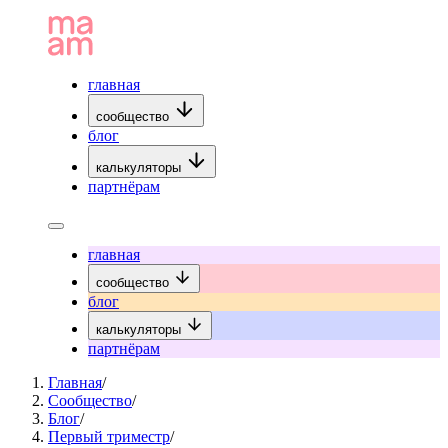
главная
сообщество
блог
калькуляторы
партнёрам
главная
сообщество
блог
калькуляторы
партнёрам
Главная
/
Сообщество
/
Блог
/
Первый триместр
/