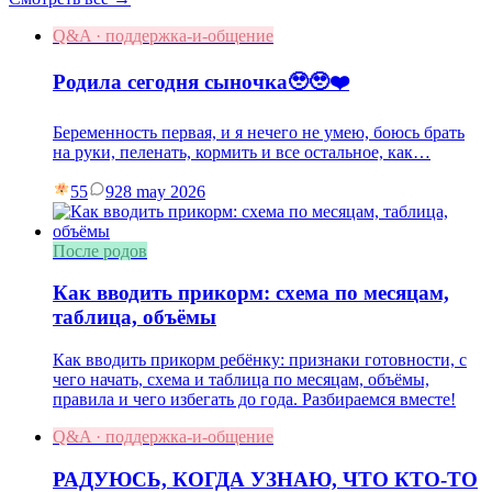
Q&A · поддержка-и-общение
Родила сегодня сыночка🥹🥹❤️
Беременность первая, и я нечего не умею, боюсь брать
на руки, пеленать, кормить и все остальное, как…
55
9
28 may 2026
После родов
Как вводить прикорм: схема по месяцам,
таблица, объёмы
Как вводить прикорм ребёнку: признаки готовности, с
чего начать, схема и таблица по месяцам, объёмы,
правила и чего избегать до года. Разбираемся вместе!
Q&A · поддержка-и-общение
РАДУЮСЬ, КОГДА УЗНАЮ, ЧТО КТО-ТО