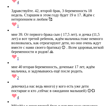
4
Здравствуйте. 42, второй брак, 3 беременность 18
недель. Старшим в этом году будет 19 и 17. Ждём с
нетерпением и любим 🥰
1
мне 39. От первого брака сын ( 17,5 лет). и дочка (11,5
лет) и вот третий ребенок, ждём мальчика.тоже немного
волновалась, как отреагируют дети, но они очень ждут
вместе с нами своего братика) 😊 . Всем здоровья,легкой
беременности и родов! 🙏
1
мне 40 вторая беременность, доченьке 17 лет, ждём
мальчика, и задумываюсь ещё после родить.
2
девочки).а нас ведь много) у кого есть уже дети
постарше и кто ,сейчас в ожидании малышей) 😊💞
4
Milashka у меня второй брак и вот три года старались