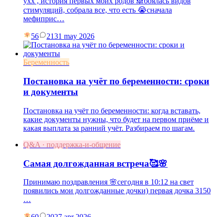
ухх , история первых моих родов 🙈боялась видов
стимуляций, собрала все, что есть 😭сначала
мефиприс…
56
21
31 may 2026
Беременность
Постановка на учёт по беременности: сроки
и документы
Постановка на учёт по беременности: когда вставать,
какие документы нужны, что будет на первом приёме и
какая выплата за ранний учёт. Разбираем по шагам.
Q&A · поддержка-и-общение
Самая долгожданная встреча🥰🌸
Принимаю поздравления 🌸сегодня в 10:12 на свет
появились мои долгожданные дочки) первая дочка 3150
…
60
20
27 apr 2026