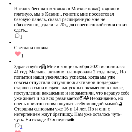
Наталья бесплатно только в Москве пока(( ходили в
платную, мы в Казани,, генетик мне посоветовал
базовую панель, сказал-расширенную мне не
обязательно,,,сдали за 20т,для своего спокойствия стоит
сдать,,,
1
Светлана поняла
1
Здравствуйте🤗 Мне в конце октября 2025 исполнился
41 год. Малыша активно планировали 2 года назад. Но
попытки наши увенчались успехом, когда мы уже
совсем отпустили ситуацию:в активной поддержке
старшего сына в сдаче выпускных экзаменов в школе,
поступлении вакадемию и не заметили, что карапуз себе
уже живет и во всю развивается🤦😁 Неожиданно, но
очень приятно снова ощущать себя молодой мамой🔮
Старшим сыновьям уже 16 и 14 лет. Но и они с
нетерпением ждут братишку. Нам уже осталось чуть-
чуть. На исходе 37-я неделя🎄
1