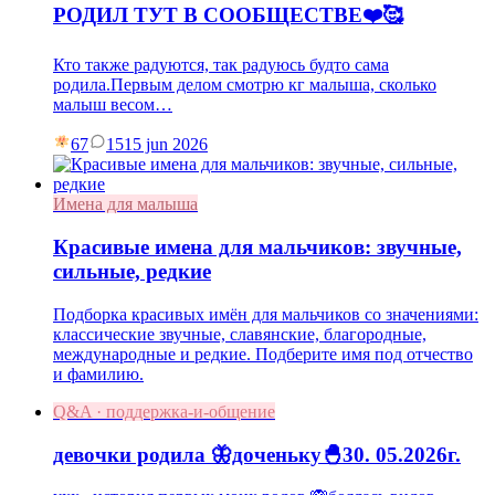
РОДИЛ ТУТ В СООБЩЕСТВЕ❤️🥰
Кто также радуются, так радуюсь будто сама
родила.Первым делом смотрю кг малыша, сколько
малыш весом…
67
15
15 jun 2026
Имена для малыша
Красивые имена для мальчиков: звучные,
сильные, редкие
Подборка красивых имён для мальчиков со значениями:
классические звучные, славянские, благородные,
международные и редкие. Подберите имя под отчество
и фамилию.
Q&A · поддержка-и-общение
девочки родила 🦋доченьку🐣30. 05.2026г.