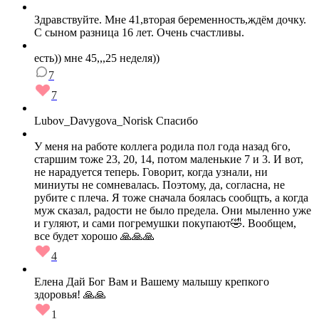
Здравствуйте. Мне 41,вторая беременность,ждём дочку.
С сыном разница 16 лет. Очень счастливы.
есть)) мне 45,,,25 неделя))
7
7
Lubov_Davygova_Norisk Спасибо
У меня на работе коллега родила пол года назад 6го,
старшим тоже 23, 20, 14, потом маленькие 7 и 3. И вот,
не нарадуется теперь. Говорит, когда узнали, ни
миниуты не сомневалась. Поэтому, да, согласна, не
рубите с плеча. Я тоже сначала боялась сообщть, а когда
муж сказал, радости не было предела. Они мыленно уже
и гуляют, и сами погремушки покупают🤣. Вообщем,
все будет хорошо 🙏🙏🙏
4
Елена Дай Бог Вам и Вашему малышу крепкого
здоровья! 🙏🙏
1