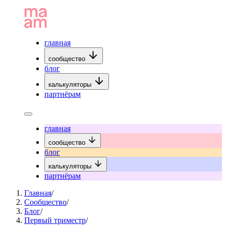
главная
сообщество
блог
калькуляторы
партнёрам
главная
сообщество
блог
калькуляторы
партнёрам
Главная
/
Сообщество
/
Блог
/
Первый триместр
/