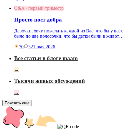
Q&A · первый-триместр
Просто пост добра
Девочки, хочу пожелать каждой из Вас: что бы у всех
было по две полосочки, что бы детки были в живот…
70
3
21 may 2026
Все статьи в блоге maam
→
Тысячи живых обсуждений
→
Показать ещё