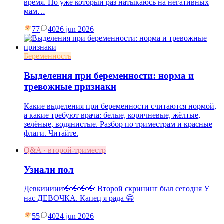
время. Но уже который раз натыкаюсь на негативных
мам…
77
40
26 jun 2026
Беременность
Выделения при беременности: норма и
тревожные признаки
Какие выделения при беременности считаются нормой,
а какие требуют врача: белые, коричневые, жёлтые,
зелёные, водянистые. Разбор по триместрам и красные
флаги. Читайте.
Q&A · второй-триместр
Узнали пол
Девкиииии🌺🌺🌺🌺 Второй скрининг был сегодня У
нас ДЕВОЧКА. Капец я рада 😁
55
40
24 jun 2026