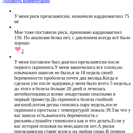
Добавить комментарий
У меня риск преэклампсии, назначили кардиомагнил 75
мг
Мне тоже поставили риск, принимаю кардиомагнил
150. По анализам белка нет, с давлением всегда всё было
хорошо
2
У меня поставлен был диагноз преэклампсия после
первого скрининга.У меня закончились все плохо,но
изначально шансов не было,я за 18 недель своей
беременности проболела почти два месяца.Когда я
сделала узи после задержки,у меня было всего 5 недель,а
до этого я болела больше 20 дней и лечилась
антибиотиками,и всеми лекарствами опасными в
первый триместр.До скрининга болела гнойной
ангиной,потом десны гноились пару недель,после
скрининга простыла с температурой лежала 39.Так что у
вас шансы есть,выносить беременность с
рисками,слушайте гинеколога как и что делать.Если у
вас история похожая на мою,шансов нет.А риски
преэклампсия ставят всем и на любом сроке.В первую