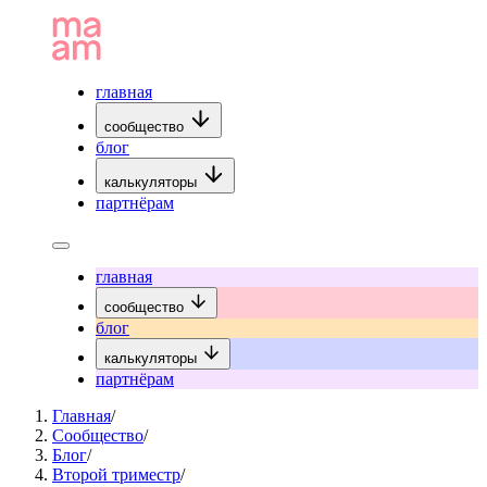
главная
сообщество
блог
калькуляторы
партнёрам
главная
сообщество
блог
калькуляторы
партнёрам
Главная
/
Сообщество
/
Блог
/
Второй триместр
/