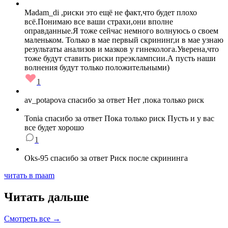
Madam_di ,риски это ещё не факт,что будет плохо
всё.Понимаю все ваши страхи,они вполне
оправданные.Я тоже сейчас немного волнуюсь о своем
маленьком. Только в мае первый скрининг,и в мае узнаю
результаты анализов и мазков у гинеколога.Уверена,что
тоже будут ставить риски преэклампсии.А пусть наши
волнения будут только положительными)
1
av_potapova спасибо за ответ Нет ,пока только риск
Tonia спасибо за ответ Пока только риск Пусть и у вас
все будет хорошо
1
Oks-95 спасибо за ответ Риск после скрининга
читать в maam
Читать дальше
Смотреть все →