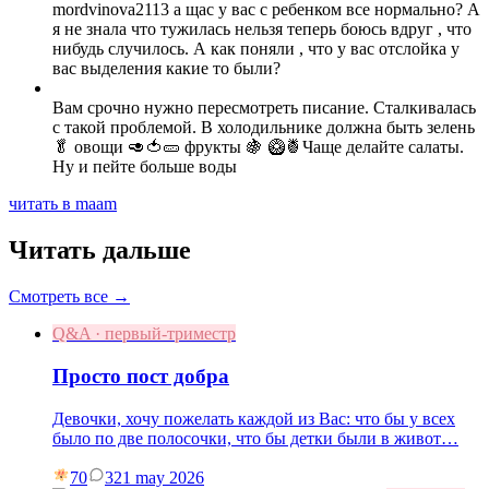
mordvinova2113 а щас у вас с ребенком все нормально? А
я не знала что тужилась нельзя теперь боюсь вдруг , что
нибудь случилось. А как поняли , что у вас отслойка у
вас выделения какие то были?
Вам срочно нужно пересмотреть писание. Сталкивалась
с такой проблемой. В холодильнике должна быть зелень
🥬 овощи 🥑🍅🥒 фрукты 🍇 🥝🍍Чаще делайте салаты.
Ну и пейте больше воды
читать в maam
Читать дальше
Смотреть все →
Q&A · первый-триместр
Просто пост добра
Девочки, хочу пожелать каждой из Вас: что бы у всех
было по две полосочки, что бы детки были в живот…
70
3
21 may 2026