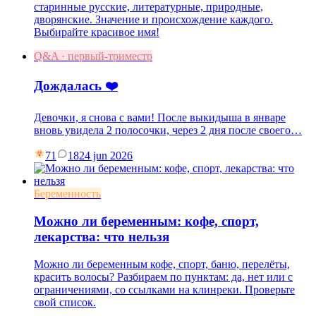
старинные русские, литературные, природные,
дворянские. Значение и происхождение каждого.
Выбирайте красивое имя!
Q&A · первый-триместр
Дождалась ❤️
Девочки, я снова с вами! После выкидыша в январе
вновь увидела 2 полосочки, через 2 дня после своего…
71
18
24 jun 2026
Беременность
Можно ли беременным: кофе, спорт,
лекарства: что нельзя
Можно ли беременным кофе, спорт, баню, перелёты,
красить волосы? Разбираем по пунктам: да, нет или с
ограничениями, со ссылками на клинреки. Проверьте
свой список.