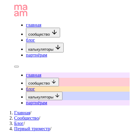
главная
сообщество
блог
калькуляторы
партнёрам
главная
сообщество
блог
калькуляторы
партнёрам
Главная
/
Сообщество
/
Блог
/
Первый триместр
/