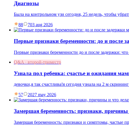
Диагнозы
Была на контрольном узи сегодня, 25 недель, чтобы убр
88
7
03 aug 2026
Первые признаки беременности: до и после 
Первые признаки беременности до и после задержки: что
Q&A · второй-триместр
Узнала пол ребенка: счастье и ожидания ма
девочки,я так счастлива!я сегодня узнала на 2 м скрининг
57
20
27 may 2026
Замершая беременность: признаки, причины 
Замершая беременность: признаки и симптомы, частые пр