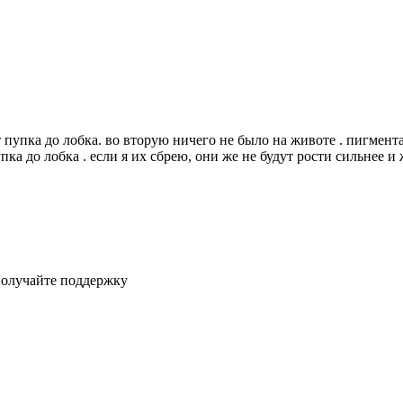
 пупка до лобка. во вторую ничего не было на животе . пигмента
а до лобка . если я их сбрею, они же не будут рости сильнее и же
получайте поддержку