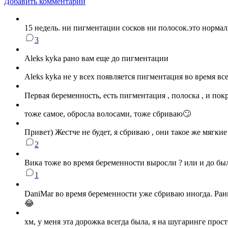
Добавить комментарий
15 недель. ни пигментации сосков ни полосок.это норма
3
Aleks kyka рано вам еще до пигментации
Aleks kyka не у всех появляется пигментация во время все
Первая беременность, есть пигментация , полоска , и по
тоже самое, обросла волосами, тоже сбриваю🙄
Привет) Жестче не будет, я сбриваю , они такое же мягкие
2
Вика тоже во время беременности выросли ? или и до был
1
DaniMar во время беременности уже сбриваю иногда. Рань
😂
хм, у меня эта дорожка всегда была, я на шугаринге про