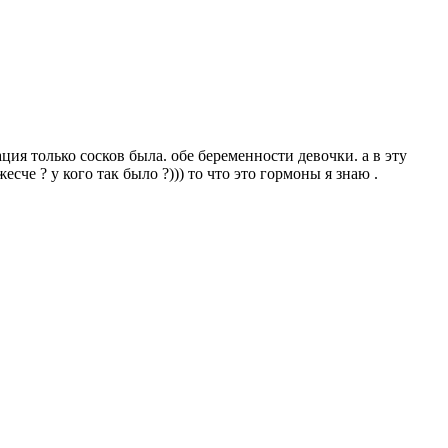
ция только сосков была. обе беременности девочки. а в эту
сче ? у кого так было ?))) то что это гормоны я знаю .