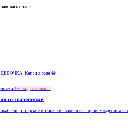
появилась полоса
 ДЕВОЧКА. Капец я рада 😁
Имена для малыша
ов со значениями
 арабские, татарские и тюркские варианты с происхождением и 