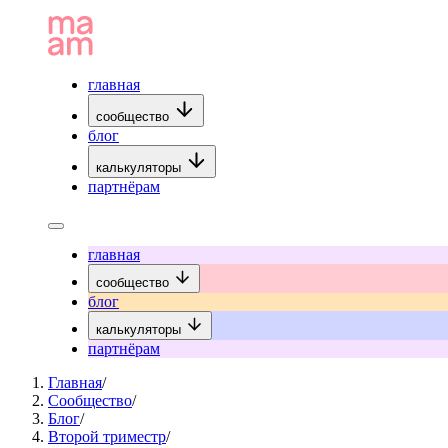
главная
сообщество
блог
калькуляторы
партнёрам
главная
сообщество
блог
калькуляторы
партнёрам
Главная
/
Сообщество
/
Блог
/
Второй триместр
/