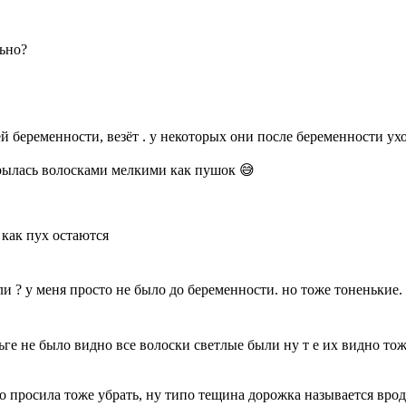
льно?
й беременности, везёт . у некоторых они после беременности уход
крылась волосками мелкими как пушок 😅
 как пух остаются
и ? у меня просто не было до беременности. но тоже тоненькие.
ге не было видно все волоски светлые были ну т е их видно тоже
сто просила тоже убрать, ну типо тещина дорожка называется вро