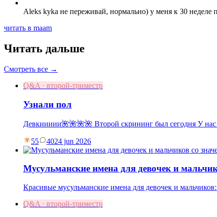
Aleks kyka не переживай, нормально) у меня к 30 неделе 
читать в maam
Читать дальше
Смотреть все →
Q&A · второй-триместр
Узнали пол
Девкиииии🌺🌺🌺🌺 Второй скрининг был сегодня У нас
55
40
24 jun 2026
Мусульманские имена для девочек и мальчик
Красивые мусульманские имена для девочек и мальчиков:
Q&A · второй-триместр