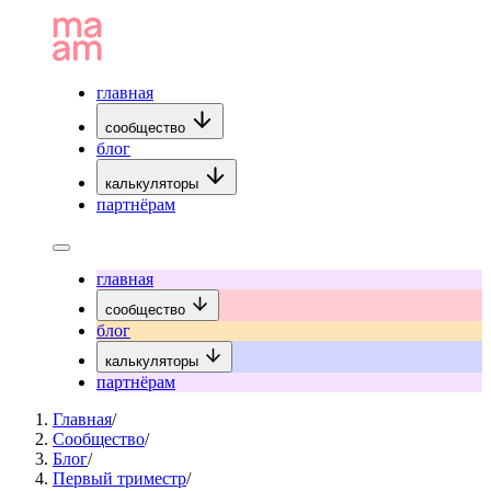
главная
сообщество
блог
калькуляторы
партнёрам
главная
сообщество
блог
калькуляторы
партнёрам
Главная
/
Сообщество
/
Блог
/
Первый триместр
/