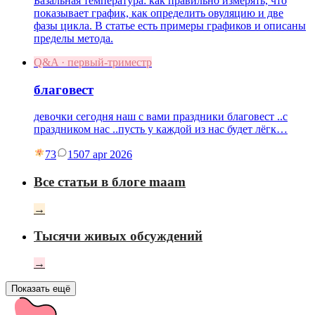
Базальная температура: как правильно измерять, что
показывает график, как определить овуляцию и две
фазы цикла. В статье есть примеры графиков и описаны
пределы метода.
Q&A · первый-триместр
благовест
девочки сегодня наш с вами праздники благовест ..с
праздником нас ..пусть у каждой из нас будет лёгк…
73
15
07 apr 2026
Все статьи в блоге maam
→
Тысячи живых обсуждений
→
Показать ещё