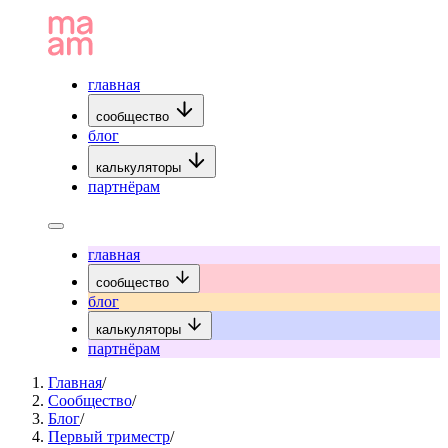
главная
сообщество
блог
калькуляторы
партнёрам
главная
сообщество
блог
калькуляторы
партнёрам
Главная
/
Сообщество
/
Блог
/
Первый триместр
/