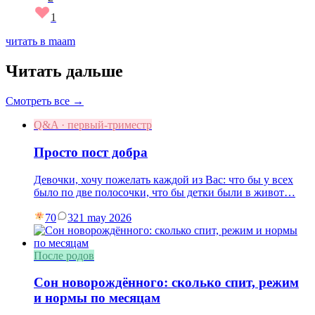
1
читать в maam
Читать дальше
Смотреть все →
Q&A · первый-триместр
Просто пост добра
Девочки, хочу пожелать каждой из Вас: что бы у всех
было по две полосочки, что бы детки были в живот…
70
3
21 may 2026
После родов
Сон новорождённого: сколько спит, режим
и нормы по месяцам