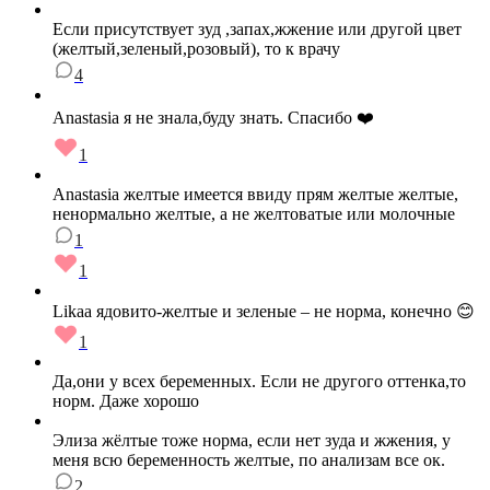
Если присутствует зуд ,запах,жжение или другой цвет
(желтый,зеленый,розовый), то к врачу
4
Anastasia я не знала,буду знать. Спасибо ❤️
1
Anastasia желтые имеется ввиду прям желтые желтые,
ненормально желтые, а не желтоватые или молочные
1
1
Likaa ядовито-желтые и зеленые – не норма, конечно 😊
1
Да,они у всех беременных. Если не другого оттенка,то
норм. Даже хорошо
Элиза жёлтые тоже норма, если нет зуда и жжения, у
меня всю беременность желтые, по анализам все ок.
2