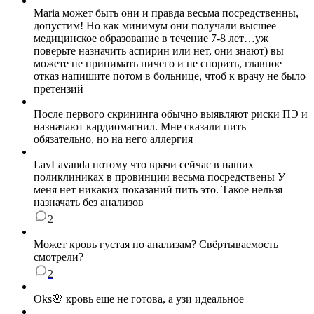
Maria может быть они и правда весьма посредственны,
допустим! Но как минимум они получали высшее
медицинское образование в течение 7-8 лет…уж
поверьте назначить аспирин или нет, они знают) вы
можете не принимать ничего и не спорить, главное
отказ напишите потом в больнице, чтоб к врачу не было
претензий
После первого скрининга обычно выявляют риски ПЭ и
назначают кардиомагнил. Мне сказали пить
обязательно, но на него аллергия
LavLavanda потому что врачи сейчас в наших
поликлиниках в провинции весьма посредствены У
меня нет никаких показаний пить это. Такое нельзя
назначать без анализов
2
Может кровь густая по анализам? Свёртываемость
смотрели?
2
Oks🌸 кровь еще не готова, а узи идеальное