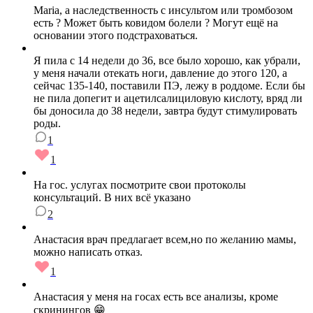
Maria, а наследственность с инсультом или тромбозом
есть ? Может быть ковидом болели ? Могут ещё на
основании этого подстраховаться.
Я пила с 14 недели до 36, все было хорошо, как убрали,
у меня начали отекать ноги, давление до этого 120, а
сейчас 135-140, поставили ПЭ, лежу в роддоме. Если бы
не пила допегит и ацетилсалициловую кислоту, вряд ли
бы доносила до 38 недели, завтра будут стимулировать
роды.
1
1
На гос. услугах посмотрите свои протоколы
консультаций. В них всё указано
2
Анастасия врач предлагает всем,но по желанию мамы,
можно написать отказ.
1
Анастасия у меня на госах есть все анализы, кроме
скринингов 😁