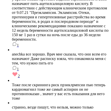
назначают пить ацетилсалициловую кислоту. В
соответствии с действующим клиническим протоколом
от 9.07.21 "Преэклампсия. Эклампсия. Отеки,
протеинурия и гипертензивные расстройства во время
беременности, в родах и послеродовом периоде" и
клиническими рекомендациями показано назначение с
12 недель беременности ацетилсалициловой кислоты по
150 мг 1 раз в сутки на ночь после еды до 36 недели
беременности.
1
anechka все хорошо. Врач мне сказала, что они всем его
назначают Даже расписку взяла, что ознакомила меня с
тем, что нужно пить его
1
2
Тоже после скрининга риск прэиклрмпсии пью теперь
кардиомагнил тоже же самый аспирин он не
противопоказан , значит у вас есть показания для него
тоже
странно, везде пишут, что нельзя, можно только