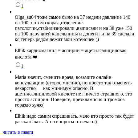
1
Olga_su04 тоже самое было на 37 недели давление 140
на 100, потом скорая ,отделение
патологии,стабилизировали ,выписали и на 38 уже 150
на 100 пару дней капельницы и допегит и на 39 сделали
кс,теперь рядом лежит мои котеночек ))
Elhik кардиомагнил = аспирин = ацетилсалициловая
кислота ❤️
1
Maria значит, смените врача, возьмите онлайн-
консультацию (второе мнение), но просто так отменять
лекарство — как минимум опасно. В
ацетилсалициловой кислоте нет ничего страшного, это
просто аспирин. Поверьте, преэклампсия и тромбоз
гораздо хуже(
Elhik надо самим спрашивать, мало кто просто так будет
рассказывать. А на вопросы отвечают)
читать в maam