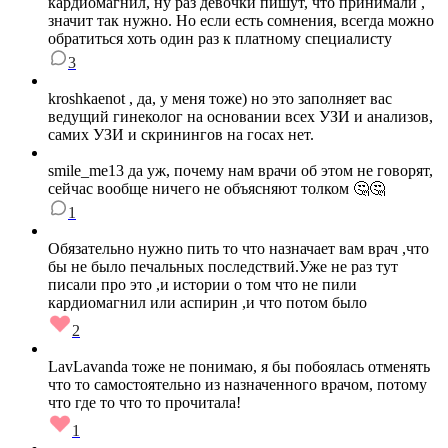
кардиомагнил, ну раз девочки пишут, что принимали ,
значит так нужно. Но если есть сомнения, всегда можно
обратиться хоть один раз к платному специалисту
3
kroshkaenot , да, у меня тоже) но это заполняет вас
ведущий гинеколог на основании всех УЗИ и анализов,
самих УЗИ и скринингов на госах нет.
smile_me13 да уж, почему нам врачи об этом не говорят,
сейчас вообще ничего не объясняют толком 🤔🤔
1
Обязательно нужно пить то что назначает вам врач ,что
бы не было печальных последствий.Уже не раз тут
писали про это ,и истории о том что не пили
кардиомагнил или аспирин ,и что потом было
2
LavLavanda тоже не понимаю, я бы побоялась отменять
что то самостоятельно из назначенного врачом, потому
что где то что то прочитала!
1