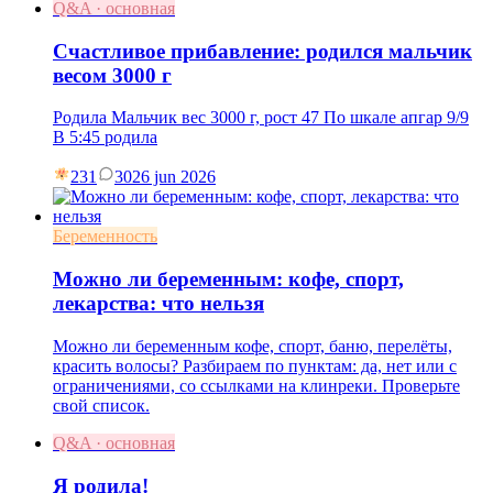
Q&A · основная
Счастливое прибавление: родился мальчик
весом 3000 г
Родила Мальчик вес 3000 г, рост 47 По шкале апгар 9/9
В 5:45 родила
231
30
26 jun 2026
Беременность
Можно ли беременным: кофе, спорт,
лекарства: что нельзя
Можно ли беременным кофе, спорт, баню, перелёты,
красить волосы? Разбираем по пунктам: да, нет или с
ограничениями, со ссылками на клинреки. Проверьте
свой список.
Q&A · основная
Я родила!