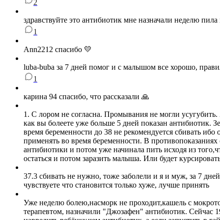
2
здравствуйте это антибиотик мне назначали неделю пила 
1
Ann2212 спасибо 💛
luba-buba за 7 дней помог и с малышом все хорошо, прав
1
карина 94 спасибо, что рассказали 🙏
1. С лором не согласна. Промывания не могли усугубить
как вы болеете уже больше 5 дней показан антибиотик. З
время беременности до 38 не рекомендуется сбивать ибо
применять во время беременности. В противопоказаниях е
антибиотики и потом уже начинала пить исходя из того,
остаться и потом заразить малыша. Или будет курсировать
37.3 сбивать не нужно, тоже заболели и я и муж, за 7 дне
чувствуете что становится только хуже, лучше принять
Уже неделю болею,насморк не проходит,кашель с мокротой
терапевтом, назначили "Джозафен" антибиотик. Сейчас 1