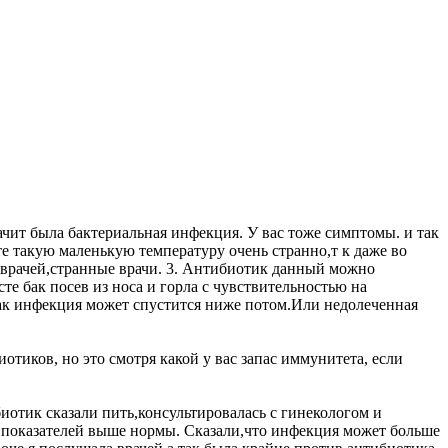
ачит была бактериальная инфекция. У вас тоже симптомы. и так
те такую маленькую температуру очень странно,т к даже во
 врачей,странные врачи. 3. Антибиотик данный можно
те бак посев из носа и горла с чувствительностью на
бак инфекция может спустится ниже потом.Или недолеченная
иотиков, но это смотря какой у вас запас иммунитета, если
иотик сказали пить,консультировалась с гинекологом и
о показателей выше нормы. Сказали,что инфекция может больше