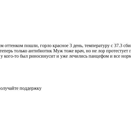
 оттенком пошли, горло красное 3 день, температуру с 37.3 сби
, теперь только антибиотик Муж тоже врач, но не лор протестуе
 у кого-то был риносинусит и уже лечились панцефом и все нор
получайте поддержку