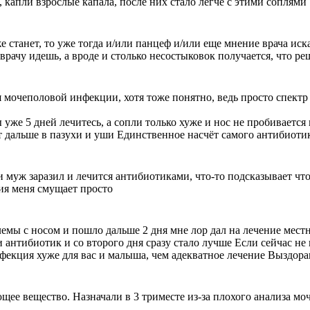
 капли взрослые капала, после них стало легче с этими соплями
е станет, то уже тогда и/или панцеф и/или еще мнение врача иска
врачу идешь, а вроде и столько несостыковок получается, что реш
я мочеполовой инфекции, хотя тоже понятно, ведь просто спектр
 уже 5 дней лечитесь, а сопли только хуже и нос не пробивается
ёт дальше в пазухи и уши Единственное насчёт самого антибиоти
 муж заразил и лечится антибиотиками, что-то подсказывает что
ия меня смущает просто
блемы с носом и пошло дальше 2 дня мне лор дал на лечение мес
 антибиотик и со второго дня сразу стало лучше Если сейчас не
нфекция хуже для вас и малыша, чем адекватное лечение Выздора
щее вещество. Назначали в 3 триместе из-за плохого анализа мо