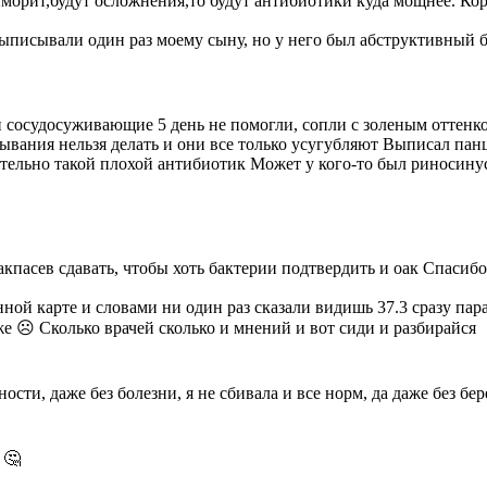
айморит,будут осложнения,то будут антибиотики куда мощнее. Ко
выписывали один раз моему сыну, но у него был абструктивный б
 и сосудосуживающие 5 день не помогли, сопли с золеным оттен
ывания нельзя делать и они все только усугубляют Выписал панц
ительно такой плохой антибиотик Может у кого-то был риносину
бакпасев сдавать, чтобы хоть бактерии подтвердить и оак Спаси
нной карте и словами ни один раз сказали видишь 37.3 сразу пар
же ☹️ Сколько врачей сколько и мнений и вот сиди и разбирайся
ности, даже без болезни, я не сбивала и все норм, да даже без 
 🤔