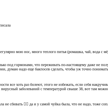
аписала
 Регулярно мою нос, много теплого питья (ромашка, чай, вода с
столько под гормонами, что переживать по-настоящему даже не пол
рии, думаю надо еще бакпосев сделать, чтобы уж точно понимать
ости все хоть раз болеют, этого не избежать, если себя накручива
 вирусный заболеваний с температурой свыше 38, вот там можн
ала не сбивать 🤷‍♀️ да и у самой чуйка была, что не надо, тоже со