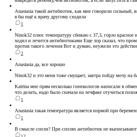
навредить ребёнку,чем антибиотик, а если запустить в г
Anastasia такой антибиотик, как мне говорили сильный, 
я бы ещё к врачу другому сходила
1
Ninok32 плюс температуру сбиваю с 37,3, горло красное
ходил и лечится антибиотиками Еще лор сказал, что пром
против такого лечения Вот и думаю, неужели это действ
2
Anastasia да, все хорошо
Ninok32 и это меня тоже смущает, завтра пойду мочу на 
Katrina мне прям несколько гинекологов написали в обме
что делать, надо было сначала на лечфаке отучиться похо
1
Anastasia такая температура является нормой при беремен
1
В смысле сопли? При соплях антибиотик не выписывают
12