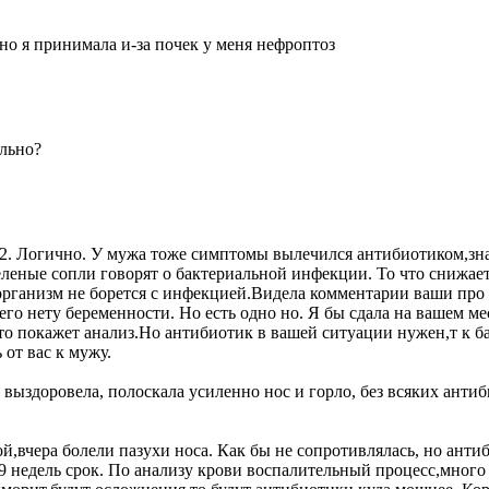
но я принимала и-за почек у меня нефроптоз
ильно?
. 2. Логично. У мужа тоже симптомы вылечился антибиотиком,зн
еленые сопли говорят о бактериальной инфекции. То что снижае
 организм не борется с инфекцией.Видела комментарии ваши про
го нету беременности. Но есть одно но. Я бы сдала на вашем мес
что покажет анализ.Но антибиотик в вашей ситуации нужен,т к 
 от вас к мужу.
й выздоровела, полоскала усиленно нос и горло, без всяких антиб
,вчера болели пазухи носа. Как бы не сопротивлялась, но антиб
9 недель срок. По анализу крови воспалительный процесс,мног