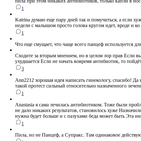
пила при этом никаких антибиотиков, только капли в нос,
1
Katrina думаю еще пару дней так и помучиться, а если хуж
недели с малышом просто голова кругом идет, вроде и ко 
1
Что еще смущает, что чаще всего панцеф используется дл
Сходите за вторым мнением, но в целом лор прав Если вы
ухудшается Если не начать вовремя антибиотик, то пойд
3
Ann2212 хорошая идея написать гинекологу, спасибо! Да и
такой протест сильный относительно назначенного лечен
1
Anastasia я сама лечилась антибиотиком. Тоже были про
не дало никаких результатов, становилось хуже Назначили
нужна будет больше и с пазухами беда может быть Эта и
1
Пила, но не Панцеф, а Супракс. Там одинаковое действую