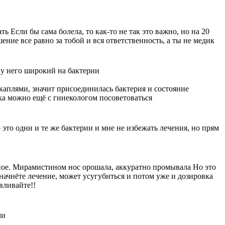
ть Если бы сама болела, то как-то не так это важно, но на 20
ение все равно за тобой и вся ответственность, а ты не медик
 у него широкий на бактерии
 каплями, значит присоединилась бактерия и состояние
ка можно ещё с гинекологом посоветоваться
 это одни и те же бактерии и мне не избежать лечения, но прям
тное. Мирамистином нос орошала, аккуратно промывала Но это
 начнёте лечение, может усугубиться и потом уже и дозировка
вливайте!!
чи