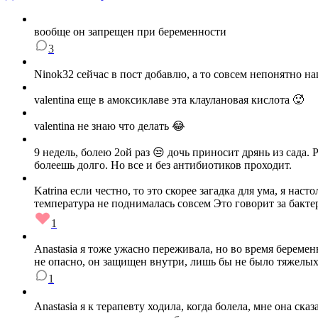
вообще он запрещен при беременности
3
Ninok32 сейчас в пост добавлю, а то совсем непонятно н
valentina еще в амоксиклаве эта клаулановая кислота 🥵
valentina не знаю что делать 😂
9 недель, болею 2ой раз 😒 дочь приносит дрянь из сада.
болеешь долго. Но все и без антибиотиков проходит.
Katrina если честно, то это скорее загадка для ума, я на
температура не поднималась совсем Это говорит за бакте
1
Anastasia я тоже ужасно переживала, но во время беременн
не опасно, он защищен внутри, лишь бы не было тяжелых
1
Anastasia я к терапевту ходила, когда болела, мне она сказ