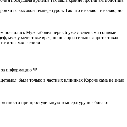
роче я послушала врачей,а так была крайне против антибиотика.
ронхит с высокой температурой. Так что не знаю - не знаю, но
ком появились Муж заболел первый уже с зелеными соплями
еф, муж у меня тоже врач, но не лор и сильно запротестовал
сит и так уже лечили
бо за информацию 💛
ацетамол, была только в частных клиниках Короче сама не знаю
беременности при простуде такую температуру не сбивают