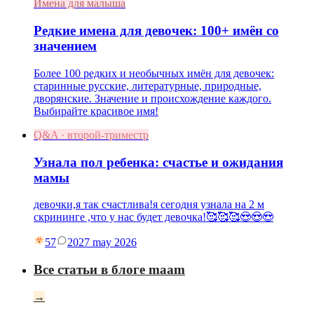
Имена для малыша
Редкие имена для девочек: 100+ имён со
значением
Более 100 редких и необычных имён для девочек:
старинные русские, литературные, природные,
дворянские. Значение и происхождение каждого.
Выбирайте красивое имя!
Q&A · второй-триместр
Узнала пол ребенка: счастье и ожидания
мамы
девочки,я так счастлива!я сегодня узнала на 2 м
скрининге ,что у нас будет девочка!🥰🥰🥰😍😍😍
57
20
27 may 2026
Все статьи в блоге maam
→