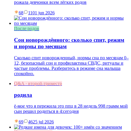
рожала девчонки всем лёгких родов
68
11
01 jun 2026
После родов
Сон новорождённого: сколько спит, режим
и нормы по месяцам
Сколько спит новорожденный, нормы сна по месяцам 0–
12, безопасный сон и профилактика СВДС, ритуалы и
частые проблемы. Разберитесь в режиме сна малыша
спокойно.
Q&A · второй-триместр
родила
ё-мое что я пережила это ппц в 28 недель 998 грамм мой
сын решил родиться в 4:сегодня
69
46
25 jul 2026