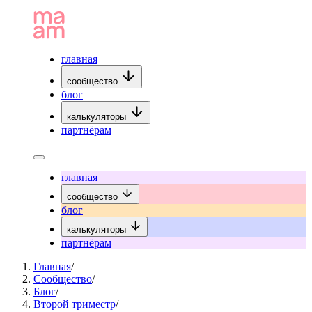
главная
сообщество
блог
калькуляторы
партнёрам
главная
сообщество
блог
калькуляторы
партнёрам
Главная
/
Сообщество
/
Блог
/
Второй триместр
/