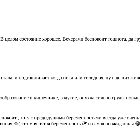
 В целом состояние хорошее. Вечерами беспокоит тошнота, да гр
ая стала, и подташнивает когда пока или голодная, ну еще низ жи
образование в кишечнике, вздутие, опухла сильно грудь, повыш
еспокоит , хотя с предыдущими беременностями всегда уже очень б
менная ☺️( это моя пятая беременность 🙈 и самая неожиданная 😁