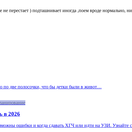
але не перестает ) подташнивает иногда ,поем вроде нормально, н
ло по две полосочки, что бы детки были в живот…
ланирование
ь в 2026
озможны ошибки и когда сдавать ХГЧ или идти на УЗИ. Узнайте с