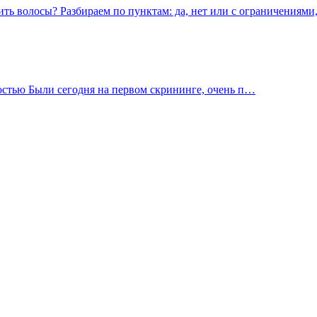
ть волосы? Разбираем по пунктам: да, нет или с ограничениями,
остью Были сегодня на первом скрининге, очень п…