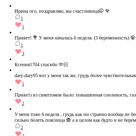
Ирина ого, поздравляю, вы счастливица🤭 🌹
1
1
Привет! 💐 У меня началась 6 неделя. (3 беременность) 
1
3
Ксения1704 спасибо 🫶🏻
dary-dary95 вот у меня так же, грудь более чувствительн
1
Привет) из симптомов было: повышенная сонливость, газо
2
У меня тоже 6 неделя , грудь как ни странно вообще не б
сильно болеть поясница 🙈 а в целом как будто и не бере
2
2