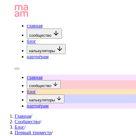
главная
сообщество
блог
калькуляторы
партнёрам
главная
сообщество
блог
калькуляторы
партнёрам
Главная
/
Сообщество
/
Блог
/
Первый триместр
/