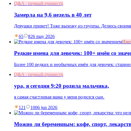
Q&A · первый-триместр
Замерла на 9,6 недель в 40 лет
Девушки привет! Тоже выхожу из группы. Делюсь своими
65
8
26 may 2026
Име
Редкие имена для девочек: 100+ имён со знач
Более 100 редких и необычных имён для девочек: старин
Q&A · первый-триместр
ура, я сегодня 9:20 родила мальчика,
я самая счастливая мама у меня родился сын.
121
10
06 jun 2026
Можно ли беременным: кофе, спорт, лекарств