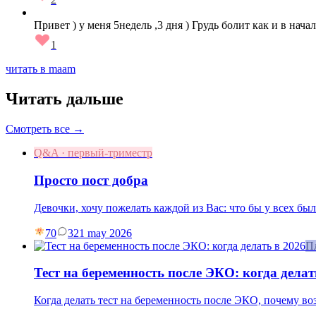
Привет ) у меня 5недель ,3 дня ) Грудь болит как и в нач
1
читать в maam
Читать дальше
Смотреть все →
Q&A · первый-триместр
Просто пост добра
Девочки, хочу пожелать каждой из Вас: что бы у всех бы
70
3
21 may 2026
П
Тест на беременность после ЭКО: когда делат
Когда делать тест на беременность после ЭКО, почему в