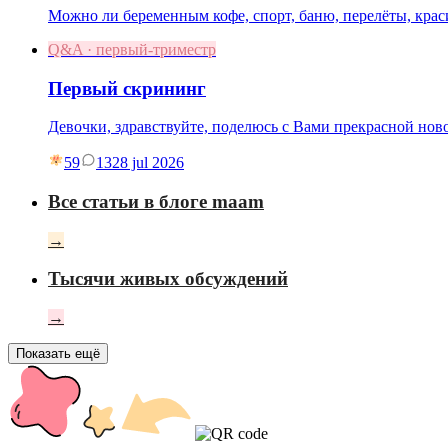
Можно ли беременным кофе, спорт, баню, перелёты, краси
Q&A · первый-триместр
Первый скрининг
Девочки, здравствуйте, поделюсь с Вами прекрасной нов
59
13
28 jul 2026
Все статьи в блоге maam
→
Тысячи живых обсуждений
→
Показать ещё