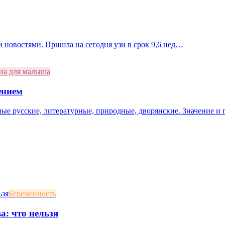
 новостями. Пришла на сегодня узи в срок 9,6 нед…
на для малыша
ением
ные русские, литературные, природные, дворянские. Значение и
Беременность
а: что нельзя