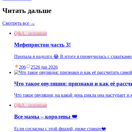
Читать дальше
Смотреть все →
Q&A · основная
Мефепристон часть 3!
Пропала я надолго 😂 В итоге я промучилась с схватками
206
25
26 jun 2026
Что такое овуляция: признаки и как её рассч
Что такое овуляция, на какой день цикла она наступает и
Q&A · основная
Все мамы – королевы 👑
Если согласны с этой фразой, ниже ставьте❤️