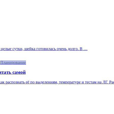
 целые сутки, шейка готовилась очень долго. В …
Планирование
итать самой
 как распознать её по выделениям, температуре и тестам на ЛГ. Р