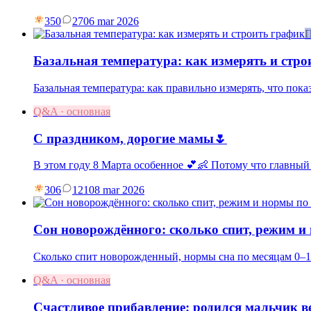
350
27
06 mar 2026
П
Базальная температура: как измерять и стро
Базальная температура: как правильно измерять, что пок
Q&A · основная
С праздником, дорогие мамы🌷
В этом году 8 Марта особенное 💕👶 Потому что главный
306
121
08 mar 2026
Сон новорождённого: сколько спит, режим и
Сколько спит новорожденный, нормы сна по месяцам 0–1
Q&A · основная
Счастливое прибавление: родился мальчик ве