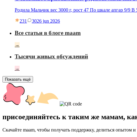
Родила Мальчик вес 3000 г, рост 47 По шкале апгар 9/9 В 
231
30
26 jun 2026
Все статьи в блоге maam
→
Тысячи живых обсуждений
→
Показать ещё
присоединяйтесь к таким же мамам, ка
Скачайте maam, чтобы получать поддержку, делиться опытом и 