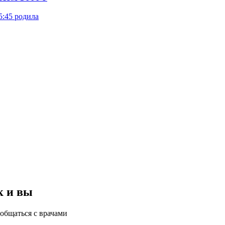
5:45 родила
к и вы
общаться с врачами