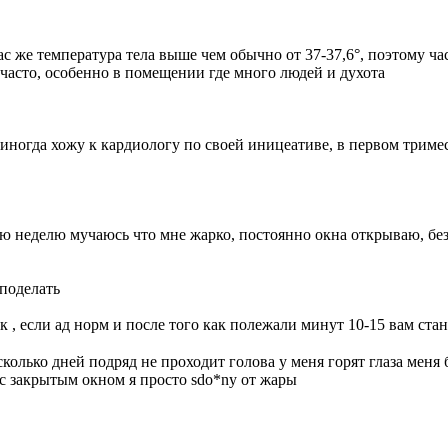
нас же температура тела выше чем обычно от 37-37,6°, поэтому 
е часто, особенно в помещении где много людей и духота
, иногда хожу к кардиологу по своей иницеативе, в первом триме
3ю неделю мучаюсь что мне жарко, постоянно окна открываю, без 
 поделать
к , если ад норм и после того как полежали минут 10-15 вам ста
лько дней подряд не проходит голова у меня горят глаза меня бр
 с закрытым окном я просто sdo*ny от жары