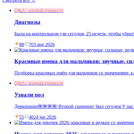
Смотреть все →
Q&A · второй-триместр
Диагнозы
Была на контрольном узи сегодня, 25 недель, чтобы убр
88
7
03 aug 2026
Красивые имена для мальчиков: звучные, си
Подборка красивых имён для мальчиков со значениями: к
Q&A · второй-триместр
Узнали пол
Девкиииии🌺🌺🌺🌺 Второй скрининг был сегодня У нас
55
40
24 jun 2026