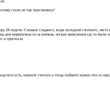
ыло
этому стали не так чувствовать?
тра 28 неделя. Съешьте сладкого, воды холодной глотните, лягте
 дня нервничала из за пинков, легкие шевеления где то были и в
от и притихла
подсчета есть, начните считать и тогда поймете нужно что-то пр