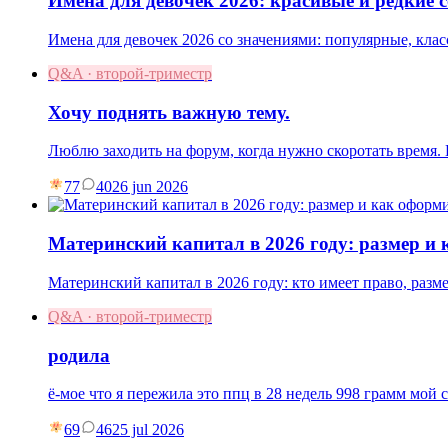
Имена для девочек 2026: красивые и редкие 
Имена для девочек 2026 со значениями: популярные, клас
Q&A · второй-триместр
Хочу поднять важную тему.
Люблю заходить на форум, когда нужно скоротать время
77
40
26 jun 2026
Материнский капитал в 2026 году: размер и
Материнский капитал в 2026 году: кто имеет право, разм
Q&A · второй-триместр
родила
ё-мое что я пережила это ппц в 28 недель 998 грамм мой 
69
46
25 jul 2026