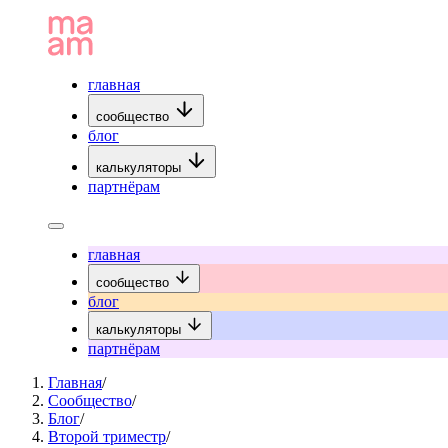
главная
сообщество
блог
калькуляторы
партнёрам
главная
сообщество
блог
калькуляторы
партнёрам
Главная
/
Сообщество
/
Блог
/
Второй триместр
/