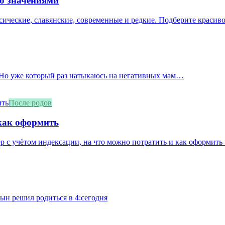
со значениями
сические, славянские, современные и редкие. Подберите красивое
. Но уже который раз натыкаюсь на негативных мам…
После родов
 как оформить
ер с учётом индексации, на что можно потратить и как оформить
сын решил родиться в 4:сегодня