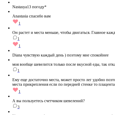
Nastasya13 погоду*
Anastasia спасибо вам
1
Он растет и места меньше, чтобы двигаться. Главное каж
1
1
Diana чувствую каждый день ) поэтому мне спокойнее
моя вообще шевелится только после вкусной еды, так отка
1
Ему еще достаточно места, может просто лег удобно поэто
места прикрепления если по передней стенке то плацента
1
А вы пользуетесь счетчиком шевелений?
3