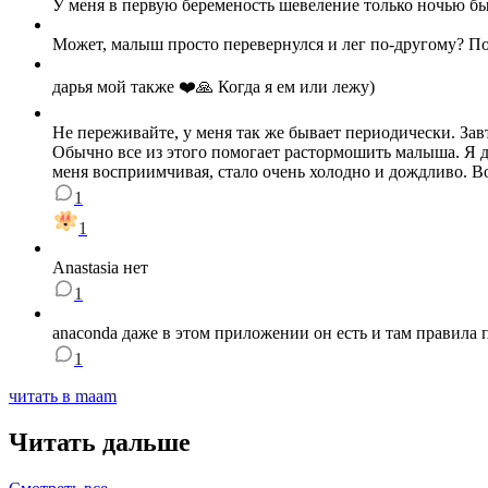
У меня в первую беременость шевеление только ночью б
Может, малыш просто перевернулся и лег по-другому? По
дарья мой также ❤️🙏 Когда я ем или лежу)
Не переживайте, у меня так же бывает периодически. Зав
Обычно все из этого помогает растормошить малыша. Я два
меня восприимчивая, стало очень холодно и дождливо. В
1
1
Anastasia нет
1
anaconda даже в этом приложении он есть и там правила 
1
читать в maam
Читать дальше