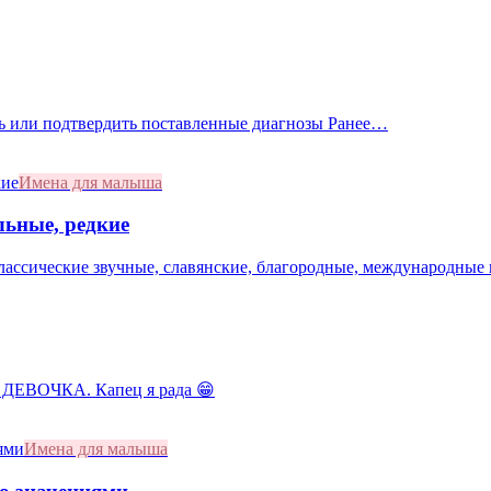
ать или подтвердить поставленные диагнозы Ранее…
Имена для малыша
льные, редкие
лассические звучные, славянские, благородные, международные 
 ДЕВОЧКА. Капец я рада 😁
Имена для малыша