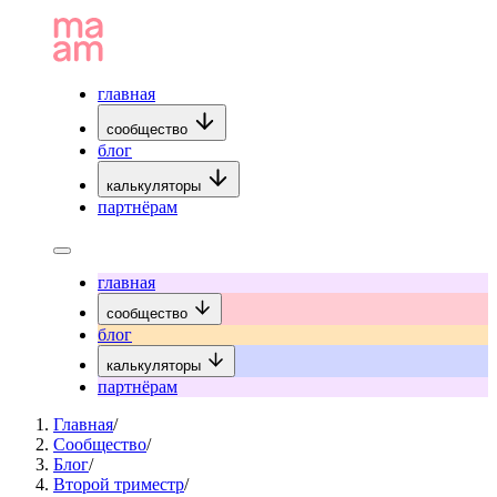
главная
сообщество
блог
калькуляторы
партнёрам
главная
сообщество
блог
калькуляторы
партнёрам
Главная
/
Сообщество
/
Блог
/
Второй триместр
/