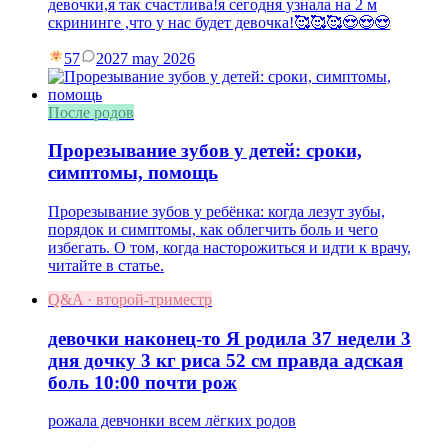
девочки,я так счастлива!я сегодня узнала на 2 м
скрининге ,что у нас будет девочка!🥰🥰🥰😍😍😍
57
20
27 may 2026
После родов
Прорезывание зубов у детей: сроки,
симптомы, помощь
Прорезывание зубов у ребёнка: когда лезут зубы,
порядок и симптомы, как облегчить боль и чего
избегать. О том, когда насторожиться и идти к врачу,
читайте в статье.
Q&A · второй-триместр
девочки наконец-то Я родила 37 недели 3
дня дочку 3 кг риса 52 см правда адская
боль 10:00 почти рож
рожала девчонки всем лёгких родов