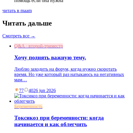
помощь если она нужна
читать в maam
Читать дальше
Смотреть все →
Q&A · второй-триместр
Хочу поднять важную тему.
Люблю заходить на форум, когда нужно скоротать
время. Но уже который раз натыкаюсь на негативных
мам…
77
40
26 jun 2026
Беременность
Токсикоз при беременности: когда
начинается и как облегчить