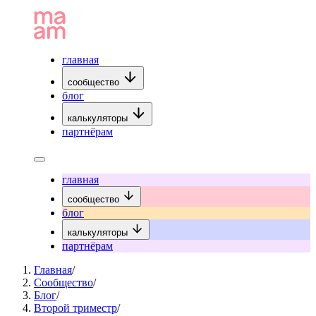
главная
сообщество
блог
калькуляторы
партнёрам
главная
сообщество
блог
калькуляторы
партнёрам
Главная
/
Сообщество
/
Блог
/
Второй триместр
/