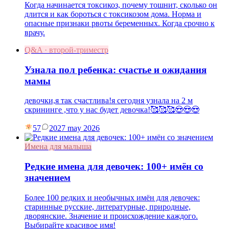
Когда начинается токсикоз, почему тошнит, сколько он
длится и как бороться с токсикозом дома. Норма и
опасные признаки рвоты беременных. Когда срочно к
врачу.
Q&A · второй-триместр
Узнала пол ребенка: счастье и ожидания
мамы
девочки,я так счастлива!я сегодня узнала на 2 м
скрининге ,что у нас будет девочка!🥰🥰🥰😍😍😍
57
20
27 may 2026
Имена для малыша
Редкие имена для девочек: 100+ имён со
значением
Более 100 редких и необычных имён для девочек:
старинные русские, литературные, природные,
дворянские. Значение и происхождение каждого.
Выбирайте красивое имя!