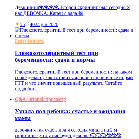
Девкиииии🌺🌺🌺🌺 Второй скрининг был сегодня У
нас ДЕВОЧКА. Капец я рада 😁
55
40
24 jun 2026
Беременность
Глюкозотолерантный тест при
беременности: сдача и нормы
Глюкозотолерантный тест при беременности: на каком
сроке делают, как готовиться, ориентировочные нормы
ГТТ и что значит повышенный результат. Читайте
подробно.
Q&A · второй-триместр
Узнала пол ребенка: счастье и ожидания
мамы
девочки,я так счастлива!я сегодня узнала на 2 м
скрининге ,что у нас будет девочка!🥰🥰🥰😍😍😍