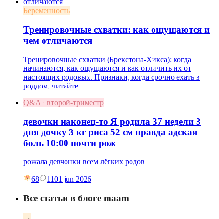
Беременность
Тренировочные схватки: как ощущаются и
чем отличаются
Тренировочные схватки (Брекстона-Хикса): когда
начинаются, как ощущаются и как отличить их от
настоящих родовых. Признаки, когда срочно ехать в
роддом, читайте.
Q&A · второй-триместр
девочки наконец-то Я родила 37 недели 3
дня дочку 3 кг риса 52 см правда адская
боль 10:00 почти рож
рожала девчонки всем лёгких родов
68
11
01 jun 2026
Все статьи в блоге maam
→