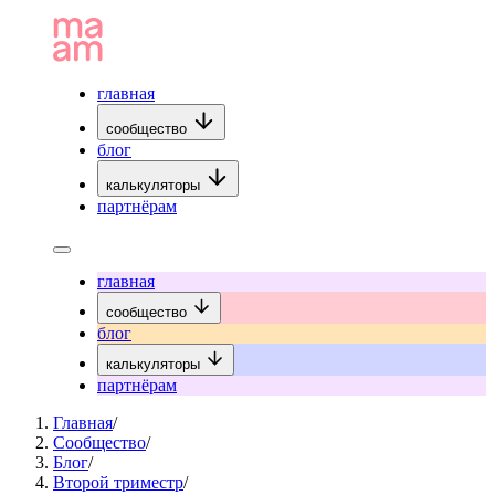
главная
сообщество
блог
калькуляторы
партнёрам
главная
сообщество
блог
калькуляторы
партнёрам
Главная
/
Сообщество
/
Блог
/
Второй триместр
/