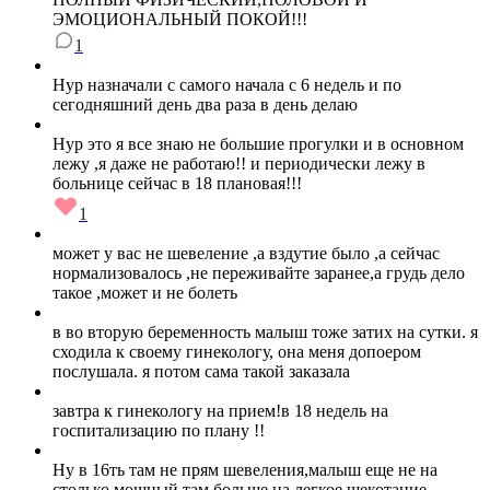
ЭМОЦИОНАЛЬНЫЙ ПОКОЙ!!!
1
Нур назначали с самого начала с 6 недель и по
сегодняшний день два раза в день делаю
Нур это я все знаю не большие прогулки и в основном
лежу ,я даже не работаю!! и периодически лежу в
больнице сейчас в 18 плановая!!!
1
может у вас не шевеление ,а вздутие было ,а сейчас
нормализовалось ,не переживайте заранее,а грудь дело
такое ,может и не болеть
в во вторую беременность малыш тоже затих на сутки. я
сходила к своему гинекологу, она меня допоером
послушала. я потом сама такой заказала
завтра к гинекологу на прием!в 18 недель на
госпитализацию по плану !!
Ну в 16ть там не прям шевеления,малыш еще не на
столько мощный,там больше на легкое щекотание