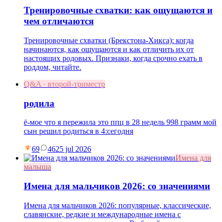
Тренировочные схватки: как ощущаются и
чем отличаются
Тренировочные схватки (Брекстона-Хикса): когда
начинаются, как ощущаются и как отличить их от
настоящих родовых. Признаки, когда срочно ехать в
роддом, читайте.
Q&A · второй-триместр
родила
ё-мое что я пережила это ппц в 28 недель 998 грамм мой
сын решил родиться в 4:сегодня
69
46
25 jul 2026
Имена для
малыша
Имена для мальчиков 2026: со значениями
Имена для мальчиков 2026: популярные, классические,
славянские, редкие и международные имена с