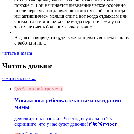
похоже,с 18ой начинается шевеление четкое,особенно
после перекуса,когда ляжешь отдохнуть,обычно когда
мы активничаем,малыш спит,а вот когда отдыхаем или
спим,он активничает,а еще когда нервничаем,ну на
таких не очень больших сроках точно
А далее говорят,что будет уже танцевать,встречать папу
с работы и пр...
читать в maam
Читать дальше
Смотреть все →
Q&A · второй-триместр
Узнала пол ребенка: счастье и ожидания
мамы
девочки,я так счастлива!я сегодня узнала на 2 м
скрининге ,что у нас будет девочка!🥰🥰🥰😍😍😍