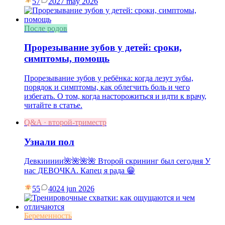
57
20
27 may 2026
После родов
Прорезывание зубов у детей: сроки,
симптомы, помощь
Прорезывание зубов у ребёнка: когда лезут зубы,
порядок и симптомы, как облегчить боль и чего
избегать. О том, когда насторожиться и идти к врачу,
читайте в статье.
Q&A · второй-триместр
Узнали пол
Девкиииии🌺🌺🌺🌺 Второй скрининг был сегодня У
нас ДЕВОЧКА. Капец я рада 😁
55
40
24 jun 2026
Беременность