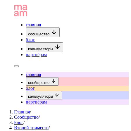
главная
сообщество
блог
калькуляторы
партнёрам
главная
сообщество
блог
калькуляторы
партнёрам
Главная
/
Сообщество
/
Блог
/
Второй триместр
/