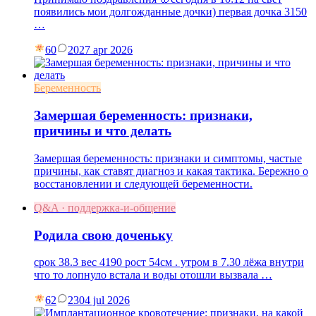
появились мои долгожданные дочки) первая дочка 3150
…
60
20
27 apr 2026
Беременность
Замершая беременность: признаки,
причины и что делать
Замершая беременность: признаки и симптомы, частые
причины, как ставят диагноз и какая тактика. Бережно о
восстановлении и следующей беременности.
Q&A · поддержка-и-общение
Родила свою доченьку
срок 38.3 вес 4190 рост 54см . утром в 7.30 лёжа внутри
что то лопнуло встала и воды отошли вызвала …
62
23
04 jul 2026