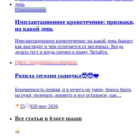
Планирование
Имплантационное кровотечение: признаки,
на какой день
Имплантационное кровотечение: на какой день бывает,
как выглядит и чем отличается от месячных. Когда
делать тест и когда срочно к врачу. Читайте.
Q&A · поддержка-и-общение
Родила сегодня сыночка🥹🥹❤️
Беременность первая, и я нечего не умею, боюсь брать
на руки, пеленать, кормить и все остальное, как…
55
9
28 may 2026
Все статьи в блоге maam
→