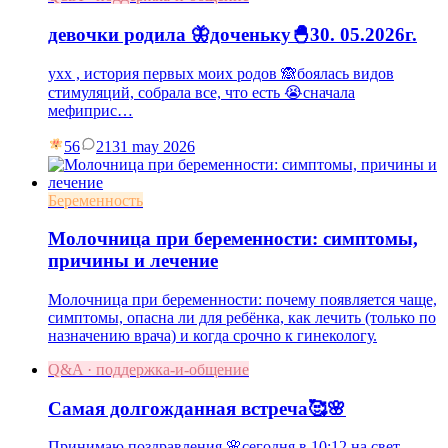
девочки родила 🦋доченьку🐣30. 05.2026г.
ухх , история первых моих родов 🙈боялась видов
стимуляций, собрала все, что есть 😭сначала
мефиприс…
56
21
31 may 2026
Беременность
Молочница при беременности: симптомы,
причины и лечение
Молочница при беременности: почему появляется чаще,
симптомы, опасна ли для ребёнка, как лечить (только по
назначению врача) и когда срочно к гинекологу.
Q&A · поддержка-и-общение
Самая долгожданная встреча🥰🌸
Принимаю поздравления 🌸сегодня в 10:12 на свет