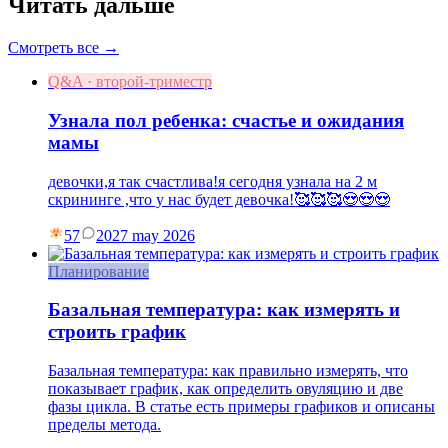
Читать дальше
Смотреть все →
Q&A · второй-триместр
Узнала пол ребенка: счастье и ожидания
мамы
девочки,я так счастлива!я сегодня узнала на 2 м
скрининге ,что у нас будет девочка!🥰🥰🥰😍😍😍
57
20
27 may 2026
Планирование
Базальная температура: как измерять и
строить график
Базальная температура: как правильно измерять, что
показывает график, как определить овуляцию и две
фазы цикла. В статье есть примеры графиков и описаны
пределы метода.