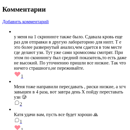
Комментарии
Добавить комментарий
у меня на 1 скрининге также было. Сдавала кровь еще
раз для отправки в другую лабораторию для нипт. Т е
это более развернутый анализ,чем сдается в том месте
где делают узи. Тут уже сами хромосомы смотрят. При
этом по скоинингу был средний показатель,то есть даже
не высокий. По уточнению пришли все низкие. Так что
ничего страшного,не переживайте.
1
Меня тоже направили пересдавать , риски низкие, а хгч
завышен в 4 раза, вот завтра день Х пойду переставать
узи 🥲
2
Катя удачи вам, пусть все будет хорошо 🙏
1
1