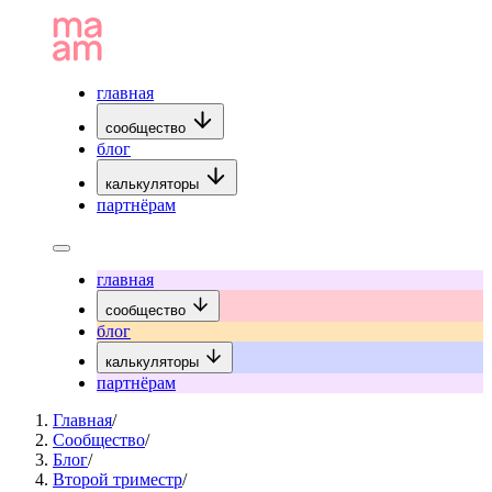
главная
сообщество
блог
калькуляторы
партнёрам
главная
сообщество
блог
калькуляторы
партнёрам
Главная
/
Сообщество
/
Блог
/
Второй триместр
/