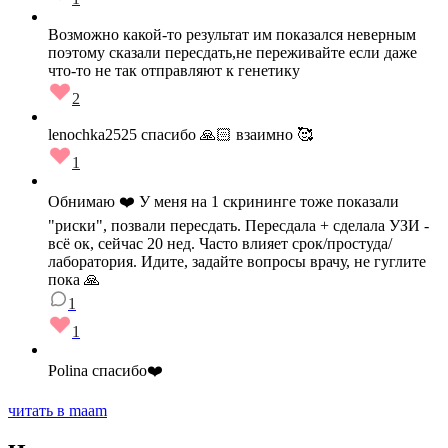
Возможно какой-то результат им показался неверным
поэтому сказали пересдать,не переживайте если даже
что-то не так отправляют к генетику
2
lenochka2525 спасибо 🙏🏻 взаимно 🥰
1
Обнимаю ❤️ У меня на 1 скрининге тоже показали
"риски", позвали пересдать. Пересдала + сделала УЗИ -
всё ок, сейчас 20 нед. Часто влияет срок/простуда/
лаборатория. Идите, задайте вопросы врачу, не гуглите
пока 🙏
1
1
Polina спасибо❤️
читать в maam