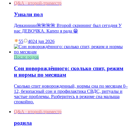
Q&A · второй-триместр
Узнали пол
Девкиииии🌺🌺🌺🌺 Второй скрининг был сегодня У
нас ДЕВОЧКА. Капец я рада 😁
55
40
24 jun 2026
После родов
Сон новорождённого: сколько спит, режим
и нормы по месяцам
Сколько спит новорожденный, нормы сна по месяцам 0–
12, безопасный сон и профилактика СВДС, ритуалы и
частые проблемы. Разберитесь в режиме сна малыша
спокойно.
Q&A · второй-триместр
родила